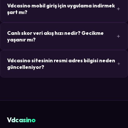
Vdcasino mobil giriş için uygulama indirmek
sağlamak amacıyla bu web sayfasında yer alan
Vdcasino
şart mı?
güncel giriş
ve anında giriş linklerini kullanabilirsiniz.
Sistemimiz anlık olarak en hızlı aktif proxy adresine
yönlendirme yapar.
Hayır,
Vdcasino mobil giriş
için herhangi bir dış kaynaklı
Canlı skor veri akış hızı nedir? Gecikme
uygulama (.apk veya .ipa dosyası) yüklemeniz gerekmez.
yaşanır mı?
Web sitemiz tüm modern mobil tarayıcılarla %100
uyumludur. Cihazınızın tarayıcısına güncel resmi adresi
yazarak mobil veri akışına doğrudan bağlanabilirsiniz.
Vdcasino, doğrudan stadyum ve spor sahalarındaki
Vdcasino sitesinin resmi adres bilgisi neden
alıcılardan (API sunucularından) veri alır. Gecikme oranımız
güncelleniyor?
ortalama 0.04 ila 0.1 saniye arasındadır. Bu hız, televizyon
veya uydu yayınlarından dahi daha hızlı bir şekilde maç
skorlarını öğrenmenizi sağlar.
Ülkemizdeki internet altyapı sağlayıcılarının uyguladığı genel
DNS ve erişim politikaları nedeniyle adresler zaman zaman
güncellenebilir.
Vdcasino yeni adresi
, kullanıcılara kesintisiz
canlı skor dağıtımı yapabilmek için teknik ekiplerimizce
anında aktif hale getirilir.
Vdcasino