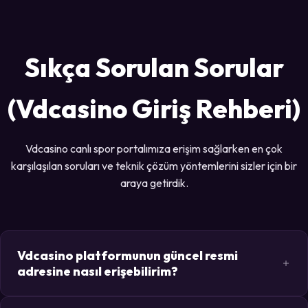
Sıkça Sorulan Sorular
(Vdcasino Giriş Rehberi)
Vdcasino canlı spor portalımıza erişim sağlarken en çok
karşılaşılan soruları ve teknik çözüm yöntemlerini sizler için bir
araya getirdik.
Vdcasino platformunun güncel resmi
adresine nasıl erişebilirim?
Vdcasino resmi veri platformuna her an engelsiz erişim