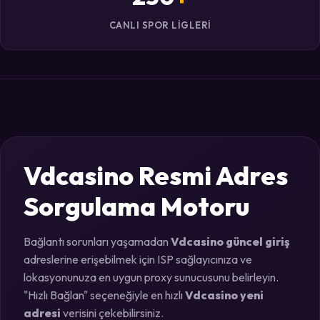
CANLI SPOR LIGLERI
Vdcasino Resmi Adres
Sorgulama Motoru
Bağlantı sorunları yaşamadan
Vdcasino güncel giriş
adreslerine erişebilmek için ISP sağlayıcınıza ve
lokasyonunuza en uygun proxy sunucusunu belirleyin.
"Hızlı Bağlan" seçeneğiyle en hızlı
Vdcasino yeni
adresi
verisini çekebilirsiniz.