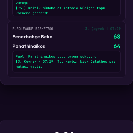
vuruşu.
[75'] Kritik müdahale! Antonio Rüdiger topu
kornere gönderdi.
EUROLEAGUE BASKETBOL
3. Çeyrek | 07:29
68
Fenerbahçe Beko
64
Panathinaikos
Faul: Panathinaikos topu oyuna sokuyor.
[3. Çeyrek - 07:29] Top kaybı: Nick Calathes pas
hatası yaptı.