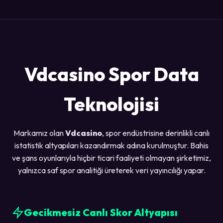
Vdcasino Spor Data
Teknolojisi
Markamız olan
Vdcasino
, spor endüstrisine derinlikli canlı
istatistik altyapıları kazandırmak adına kurulmuştur. Bahis
ve şans oyunlarıyla hiçbir ticari faaliyeti olmayan şirketimiz,
yalnızca saf spor analitiği üreterek veri yayıncılığı yapar.
Gecikmesiz Canlı Skor Altyapısı