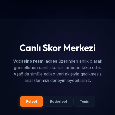
Canlı Skor Merkezi
Vdcasino resmi adres
üzerinden anlık olarak
güncellenen canlı skorları anbean takip edin.
Aşağıda simüle edilen veri akışıyla gecikmesiz
analizlerimizi deneyimleyebilirsiniz.
Futbol
Basketbol
Tenis