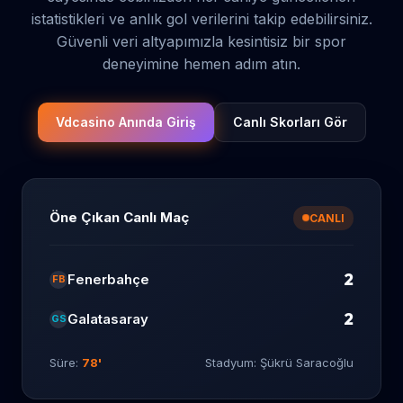
istatistikleri ve anlık gol verilerini takip edebilirsiniz.
Güvenli veri altyapımızla kesintisiz bir spor
deneyimine hemen adım atın.
Vdcasino Anında Giriş
Canlı Skorları Gör
Öne Çıkan Canlı Maç
CANLI
2
Fenerbahçe
FB
2
Galatasaray
GS
Süre:
78'
Stadyum: Şükrü Saracoğlu