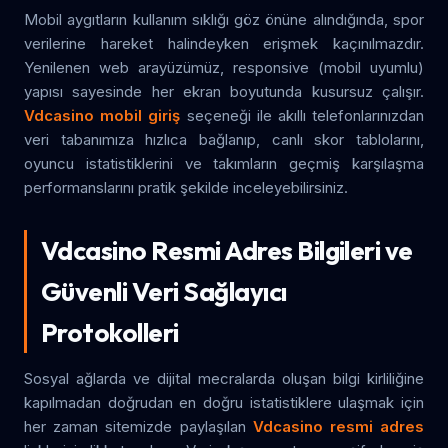
Mobil Giriş Deneyimi
Mobil aygıtların kullanım sıklığı göz önüne alındığında, spor
verilerine hareket halindeyken erişmek kaçınılmazdır.
Yenilenen web arayüzümüz, responsive (mobil uyumlu)
yapısı sayesinde her ekran boyutunda kusursuz çalışır.
Vdcasino mobil giriş
seçeneği ile akıllı telefonlarınızdan
veri tabanımıza hızlıca bağlanıp, canlı skor tablolarını,
oyuncu istatistiklerini ve takımların geçmiş karşılaşma
performanslarını pratik şekilde inceleyebilirsiniz.
Vdcasino Resmi Adres Bilgileri ve
Güvenli Veri Sağlayıcı
Protokolleri
Sosyal ağlarda ve dijital mecralarda oluşan bilgi kirliliğine