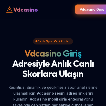
Vdcasino
Vdcasino Giriş
Canlı Spor Veri Portalı
Vdcasino Giriş
Adresiyle Anlık Canlı
Skorlara Ulaşın
Kesintisiz, dinamik ve gecikmesiz spor analizlerine
ulaşmak için
Vdcasino resmi adres
linklerini
kullanın.
Vdcasino mobil giriş
entegrasyonu
sayesinde cebinizden her saniye güncellenen