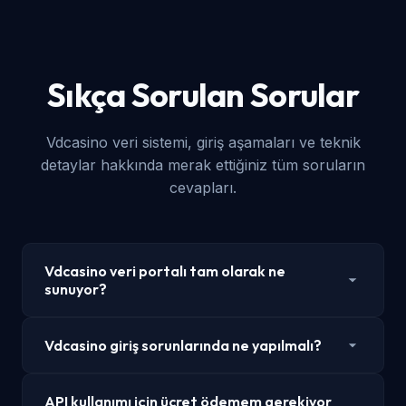
Sıkça Sorulan Sorular
Vdcasino veri sistemi, giriş aşamaları ve teknik
detaylar hakkında merak ettiğiniz tüm soruların
cevapları.
Vdcasino veri portalı tam olarak ne
sunuyor?
Platformumuz küresel çaptaki tüm büyük spor
Vdcasino giriş sorunlarında ne yapılmalı?
liglerinden futbol, basketbol ve tenis gibi popüler