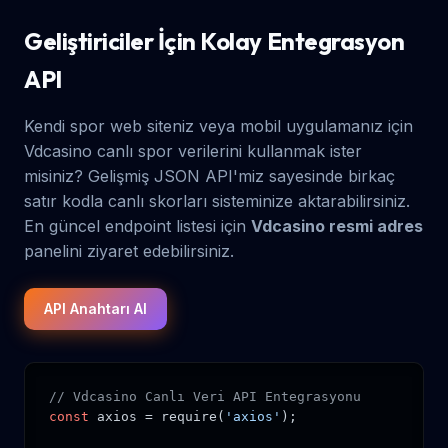
Geliştiriciler İçin Kolay Entegrasyon
API
Kendi spor web siteniz veya mobil uygulamanız için
Vdcasino canlı spor verilerini kullanmak ister
misiniz? Gelişmiş JSON API'miz sayesinde birkaç
satır kodla canlı skorları sisteminize aktarabilirsiniz.
En güncel endpoint listesi için
Vdcasino resmi adres
panelini ziyaret edebilirsiniz.
API Anahtarı Al