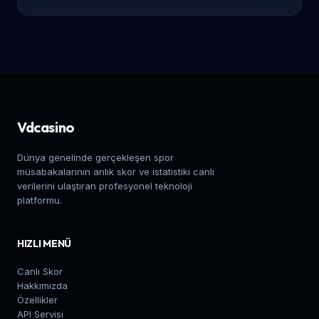
Gönder
Vdcasino
Dünya genelinde gerçekleşen spor
müsabakalarının anlık skor ve istatistiki canlı
verilerini ulaştıran profesyonel teknoloji
platformu.
HIZLI MENÜ
Canlı Skor