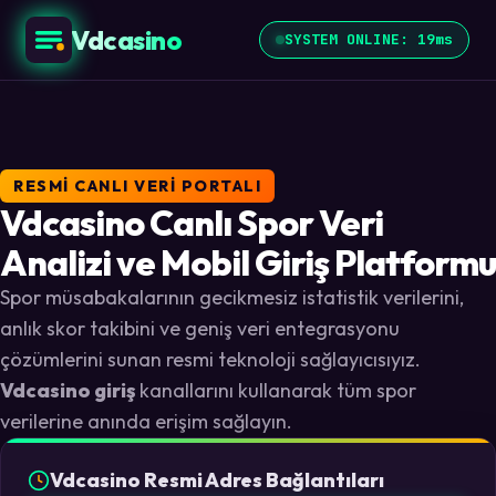
Vdcasino
SYSTEM ONLINE:
19
ms
RESMI CANLI VERI PORTALI
Vdcasino Canlı Spor Veri
Analizi ve Mobil Giriş Platformu
Spor müsabakalarının gecikmesiz istatistik verilerini,
anlık skor takibini ve geniş veri entegrasyonu
çözümlerini sunan resmi teknoloji sağlayıcısıyız.
Vdcasino giriş
kanallarını kullanarak tüm spor
verilerine anında erişim sağlayın.
Vdcasino Resmi Adres Bağlantıları