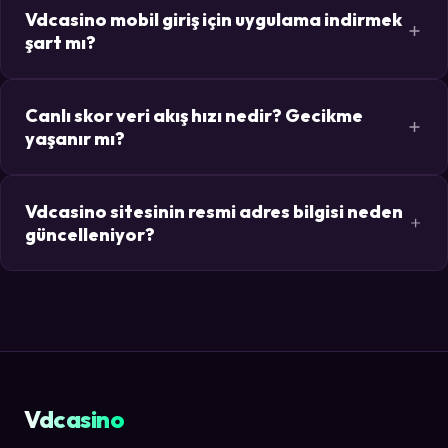
Vdcasino mobil giriş için uygulama indirmek
sağlamak amacıyla bu web sayfasında yer alan
Vdcasino
şart mı?
güncel giriş
ve anında giriş linklerini kullanabilirsiniz.
Sistemimiz anlık olarak en hızlı aktif proxy adresine
yönlendirme yapar.
Hayır,
Vdcasino mobil giriş
için herhangi bir dış kaynaklı
Canlı skor veri akış hızı nedir? Gecikme
uygulama (.apk veya .ipa dosyası) yüklemeniz gerekmez.
yaşanır mı?
Web sitemiz tüm modern mobil tarayıcılarla %100
uyumludur. Cihazınızın tarayıcısına güncel resmi adresi
yazarak mobil veri akışına doğrudan bağlanabilirsiniz.
Vdcasino, doğrudan stadyum ve spor sahalarındaki
Vdcasino sitesinin resmi adres bilgisi neden
alıcılardan (API sunucularından) veri alır. Gecikme oranımız
güncelleniyor?
ortalama 0.04 ila 0.1 saniye arasındadır. Bu hız, televizyon
veya uydu yayınlarından dahi daha hızlı bir şekilde maç
skorlarını öğrenmenizi sağlar.
Ülkemizdeki internet altyapı sağlayıcılarının uyguladığı genel
DNS ve erişim politikaları nedeniyle adresler zaman zaman
güncellenebilir.
Vdcasino yeni adresi
, kullanıcılara kesintisiz
canlı skor dağıtımı yapabilmek için teknik ekiplerimizce
anında aktif hale getirilir.
Vdcasino