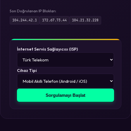
Son Doğrulanan IP Blokları:
104.244.42.1
172.67.73.44
104.21.32.228
İnternet Servis Sağlayıcısı (ISP)
Cihaz Tipi
Sorgulamayı Başlat