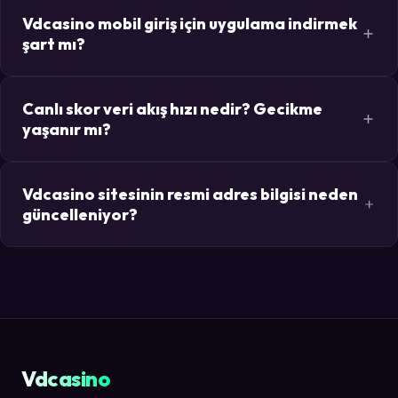
Vdcasino resmi veri platformuna her an engelsiz erişim
Vdcasino mobil giriş için uygulama indirmek
sağlamak amacıyla bu web sayfasında yer alan
Vdcasino
şart mı?
güncel giriş
ve anında giriş linklerini kullanabilirsiniz.
Sistemimiz anlık olarak en hızlı aktif proxy adresine
yönlendirme yapar.
Hayır,
Vdcasino mobil giriş
için herhangi bir dış kaynaklı
Canlı skor veri akış hızı nedir? Gecikme
uygulama (.apk veya .ipa dosyası) yüklemeniz gerekmez.
yaşanır mı?
Web sitemiz tüm modern mobil tarayıcılarla %100
uyumludur. Cihazınızın tarayıcısına güncel resmi adresi
yazarak mobil veri akışına doğrudan bağlanabilirsiniz.
Vdcasino, doğrudan stadyum ve spor sahalarındaki
Vdcasino sitesinin resmi adres bilgisi neden
alıcılardan (API sunucularından) veri alır. Gecikme oranımız
güncelleniyor?
ortalama 0.04 ila 0.1 saniye arasındadır. Bu hız, televizyon
veya uydu yayınlarından dahi daha hızlı bir şekilde maç
skorlarını öğrenmenizi sağlar.
Ülkemizdeki internet altyapı sağlayıcılarının uyguladığı genel
DNS ve erişim politikaları nedeniyle adresler zaman zaman
güncellenebilir.
Vdcasino yeni adresi
, kullanıcılara kesintisiz
canlı skor dağıtımı yapabilmek için teknik ekiplerimizce
anında aktif hale getirilir.
Vdcasino