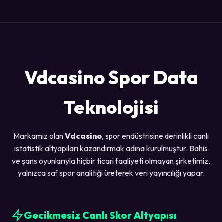
Vdcasino Spor Data
Teknolojisi
Markamız olan
Vdcasino
, spor endüstrisine derinlikli canlı
istatistik altyapıları kazandırmak adına kurulmuştur. Bahis
ve şans oyunlarıyla hiçbir ticari faaliyeti olmayan şirketimiz,
yalnızca saf spor analitiği üreterek veri yayıncılığı yapar.
Gecikmesiz Canlı Skor Altyapısı