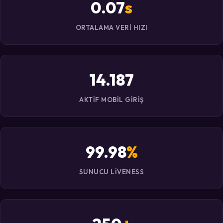
0.07
s
ORTALAMA VERI HIZI
14.187
AKTIF MOBIL GIRIŞ
99.98
%
SUNUCU LIVENESS