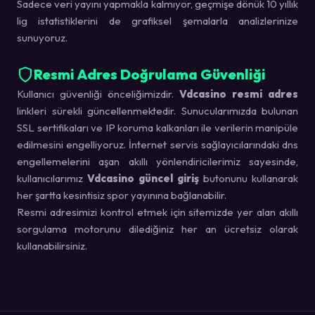
Sadece veri yayını yapmakla kalmıyor, geçmişe dönük 10 yıllık
lig istatistiklerini de grafiksel şemalarla analizlerinize
sunuyoruz.
Resmi Adres Doğrulama Güvenliği
Kullanıcı güvenliği önceliğimizdir.
Vdcasino resmi adres
linkleri sürekli güncellenmektedir. Sunucularımızda bulunan
SSL sertifikaları ve IP koruma kalkanları ile verilerin manipüle
edilmesini engelliyoruz. İnternet servis sağlayıcılarındaki dns
engellemelerini aşan akıllı yönlendiricilerimiz sayesinde,
kullanıcılarımız
Vdcasino güncel giriş
butonunu kullanarak
her şartta kesintisiz spor yayınına bağlanabilir.
Resmi adresimizi kontrol etmek için sitemizde yer alan akıllı
sorgulama motorunu dilediğiniz her an ücretsiz olarak
kullanabilirsiniz.