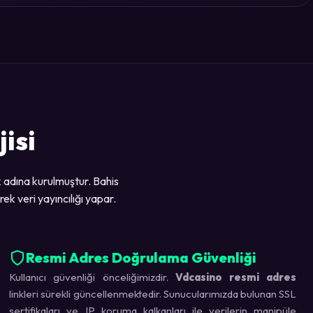
isi
ak adına kurulmuştur. Bahis
rek veri yayıncılığı yapar.
Resmi Adres Doğrulama Güvenliği
Kullanıcı güvenliği önceliğimizdir.
Vdcasino resmi adres
linkleri sürekli güncellenmektedir. Sunucularımızda bulunan SSL
sertifikaları ve IP koruma kalkanları ile verilerin manipüle