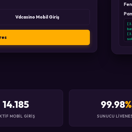
Fen
Pan
Vdcasino Mobil Giriş
[3
ba
[3
res
so
14.185
99.98
%
KTIF MOBIL GIRIŞ
SUNUCU LIVENE