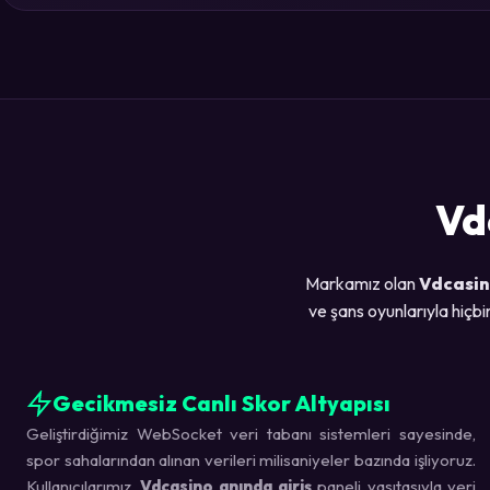
Vd
Markamız olan
Vdcasin
ve şans oyunlarıyla hiçbir
Gecikmesiz Canlı Skor Altyapısı
Geliştirdiğimiz WebSocket veri tabanı sistemleri sayesinde,
spor sahalarından alınan verileri milisaniyeler bazında işliyoruz.
Kullanıcılarımız,
Vdcasino anında giriş
paneli vasıtasıyla veri