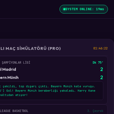
SYSTEM ONLINE:
19
ms
LI MAÇ SİMÜLATÖRÜ (PRO)
01:46:23
 ŞAMPİYONLAR LİGİ
Dk 75'
2
l Madrid
2
ern Münih
t çekildi, top dışarı çıktı. Bayern Münih kale vuruşu.
5'] Gol! Bayern Münih beraberliği yakaladı. Harry Kane
naltıdan atıyor!
LEAGUE BASKETBOL
3. Çeyrek