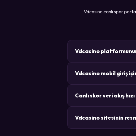
Vdcasino canlı spor portal
Vdcasino platformunun 
Vdcasino resmi veri platformu
Vdcasino mobil giriş iç
anında giriş linklerini kullanabi
Hayır,
Vdcasino mobil giriş
iç
Canlı skor veri akış hı
tüm modern mobil tarayıcılarla
bağlanabilirsiniz.
Vdcasino, doğrudan stadyum ve 
Vdcasino sitesinin resm
0.1 saniye arasındadır. Bu hız, 
Ülkemizdeki internet altyapı s