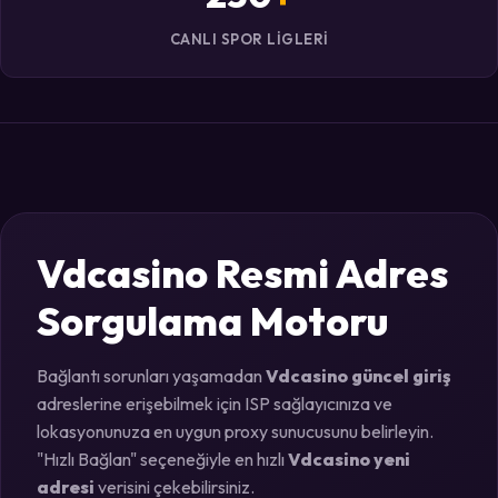
CANLI SPOR LIGLERI
Vdcasino Resmi Adres
Sorgulama Motoru
Bağlantı sorunları yaşamadan
Vdcasino güncel giriş
adreslerine erişebilmek için ISP sağlayıcınıza ve
lokasyonunuza en uygun proxy sunucusunu belirleyin.
"Hızlı Bağlan" seçeneğiyle en hızlı
Vdcasino yeni
adresi
verisini çekebilirsiniz.