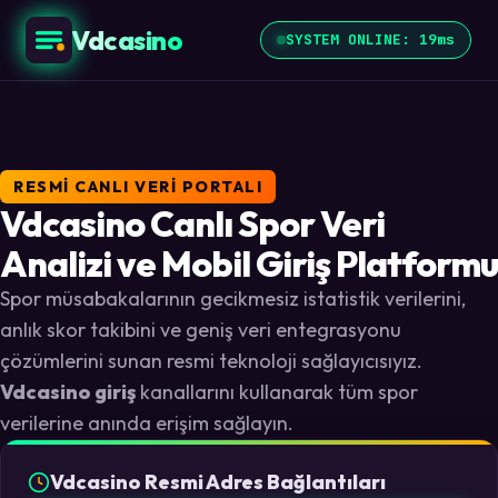
Vdcasino
SYSTEM ONLINE:
19
ms
RESMI CANLI VERI PORTALI
Vdcasino Canlı Spor Veri
Analizi ve Mobil Giriş Platformu
Spor müsabakalarının gecikmesiz istatistik verilerini,
anlık skor takibini ve geniş veri entegrasyonu
çözümlerini sunan resmi teknoloji sağlayıcısıyız.
Vdcasino giriş
kanallarını kullanarak tüm spor
verilerine anında erişim sağlayın.
Vdcasino Resmi Adres Bağlantıları