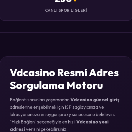
CANLI SPOR LIGLERI
Vdcasino Resmi Adres
Sorgulama Motoru
Bağlantı sorunları yaşamadan
Vdcasino güncel giriş
adreslerine erişebilmek için ISP sağlayıcınıza ve
lokasyonunuza en uygun proxy sunucusunu belirleyin.
"Hızlı Bağlan" seçeneğiyle en hızlı
Vdcasino yeni
adresi
verisini çekebilirsiniz.