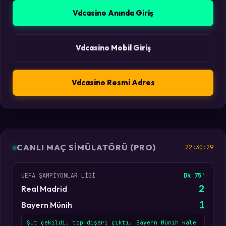
Vdcasino Anında Giriş
Vdcasino Mobil Giriş
Vdcasino Resmi Adres
CANLI MAÇ SİMÜLATÖRÜ (PRO)
22:30:29
UEFA ŞAMPİYONLAR LİGİ
Dk 75'
2
Real Madrid
1
Bayern Münih
Şut çekildi, top dışarı çıktı. Bayern Münih kale