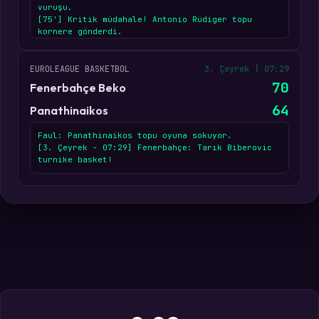
vuruşu.
[75'] Kritik müdahale! Antonio Rüdiger topu
kornere gönderdi.
EUROLEAGUE BASKETBOL
3. Çeyrek | 07:29
70
Fenerbahçe Beko
64
Panathinaikos
Faul: Panathinaikos topu oyuna sokuyor.
[3. Çeyrek - 07:29] Fenerbahçe: Tarık Biberovic
turnike basket!