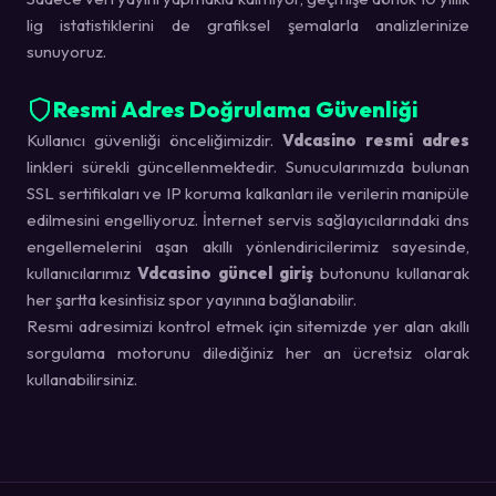
lig istatistiklerini de grafiksel şemalarla analizlerinize
sunuyoruz.
Resmi Adres Doğrulama Güvenliği
Kullanıcı güvenliği önceliğimizdir.
Vdcasino resmi adres
linkleri sürekli güncellenmektedir. Sunucularımızda bulunan
SSL sertifikaları ve IP koruma kalkanları ile verilerin manipüle
edilmesini engelliyoruz. İnternet servis sağlayıcılarındaki dns
engellemelerini aşan akıllı yönlendiricilerimiz sayesinde,
kullanıcılarımız
Vdcasino güncel giriş
butonunu kullanarak
her şartta kesintisiz spor yayınına bağlanabilir.
Resmi adresimizi kontrol etmek için sitemizde yer alan akıllı
sorgulama motorunu dilediğiniz her an ücretsiz olarak
kullanabilirsiniz.