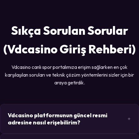
Sıkça Sorulan Sorular
(Vdcasino Giriş Rehberi)
Vdcasino canlı spor portalımıza erişim sağlarken en çok
karşılaşılan soruları ve teknik çözüm yöntemlerini sizler için bir
araya getirdik.
Vdcasino platformunun güncel resmi
adresine nasıl erişebilirim?
Vdcasino resmi veri platformuna her an engelsiz erişim