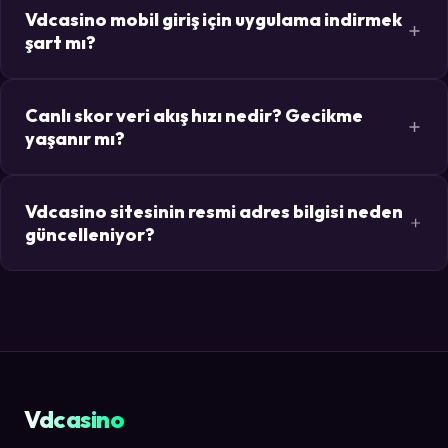
Vdcasino mobil giriş için uygulama indirmek
sağlamak amacıyla bu web sayfasında yer alan
Vdcasino
şart mı?
güncel giriş
ve anında giriş linklerini kullanabilirsiniz.
Sistemimiz anlık olarak en hızlı aktif proxy adresine
yönlendirme yapar.
Hayır,
Vdcasino mobil giriş
için herhangi bir dış kaynaklı
Canlı skor veri akış hızı nedir? Gecikme
uygulama (.apk veya .ipa dosyası) yüklemeniz gerekmez.
yaşanır mı?
Web sitemiz tüm modern mobil tarayıcılarla %100
uyumludur. Cihazınızın tarayıcısına güncel resmi adresi
yazarak mobil veri akışına doğrudan bağlanabilirsiniz.
Vdcasino, doğrudan stadyum ve spor sahalarındaki
Vdcasino sitesinin resmi adres bilgisi neden
alıcılardan (API sunucularından) veri alır. Gecikme oranımız
güncelleniyor?
ortalama 0.04 ila 0.1 saniye arasındadır. Bu hız, televizyon
veya uydu yayınlarından dahi daha hızlı bir şekilde maç
skorlarını öğrenmenizi sağlar.
Ülkemizdeki internet altyapı sağlayıcılarının uyguladığı genel
DNS ve erişim politikaları nedeniyle adresler zaman zaman
güncellenebilir.
Vdcasino yeni adresi
, kullanıcılara kesintisiz
canlı skor dağıtımı yapabilmek için teknik ekiplerimizce
anında aktif hale getirilir.
Vdcasino