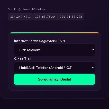
Son Doğrulanan IP Blokları:
104.244.42.1
172.67.73.44
104.21.32.228
İnternet Servis Sağlayıcısı (ISP)
Cihaz Tipi
Sorgulamayı Başlat