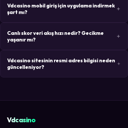
Vdcasino mobil giriş için uygulama indirmek
sağlamak amacıyla bu web sayfasında yer alan
Vdcasino
şart mı?
güncel giriş
ve anında giriş linklerini kullanabilirsiniz.
Sistemimiz anlık olarak en hızlı aktif proxy adresine
yönlendirme yapar.
Hayır,
Vdcasino mobil giriş
için herhangi bir dış kaynaklı
Canlı skor veri akış hızı nedir? Gecikme
uygulama (.apk veya .ipa dosyası) yüklemeniz gerekmez.
yaşanır mı?
Web sitemiz tüm modern mobil tarayıcılarla %100
uyumludur. Cihazınızın tarayıcısına güncel resmi adresi
yazarak mobil veri akışına doğrudan bağlanabilirsiniz.
Vdcasino, doğrudan stadyum ve spor sahalarındaki
Vdcasino sitesinin resmi adres bilgisi neden
alıcılardan (API sunucularından) veri alır. Gecikme oranımız
güncelleniyor?
ortalama 0.04 ila 0.1 saniye arasındadır. Bu hız, televizyon
veya uydu yayınlarından dahi daha hızlı bir şekilde maç
skorlarını öğrenmenizi sağlar.
Ülkemizdeki internet altyapı sağlayıcılarının uyguladığı genel
DNS ve erişim politikaları nedeniyle adresler zaman zaman
güncellenebilir.
Vdcasino yeni adresi
, kullanıcılara kesintisiz
canlı skor dağıtımı yapabilmek için teknik ekiplerimizce
anında aktif hale getirilir.
Vdcasino