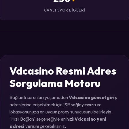
CANLI SPOR LIGLERI
Vdcasino Resmi Adres
Sorgulama Motoru
Bağlantı sorunları yaşamadan
Vdcasino güncel giriş
adreslerine erişebilmek için ISP sağlayıcınıza ve
lokasyonunuza en uygun proxy sunucusunu belirleyin.
"Hızlı Bağlan" seçeneğiyle en hızlı
Vdcasino yeni
adresi
verisini çekebilirsiniz.