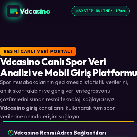
Vdcasino
SYSTEM ONLINE:
17
ms
RESMI CANLI VERI PORTALI
Vdcasino Canlı Spor Veri
Analizi ve Mobil Giriş Platformu
Spor müsabakalarının gecikmesiz istatistik verilerini,
anlık skor takibini ve geniş veri entegrasyonu
çözümlerini sunan resmi teknoloji sağlayıcısıyız.
Vdcasino giriş
kanallarını kullanarak tüm spor
verilerine anında erişim sağlayın.
Vdcasino Resmi Adres Bağlantıları