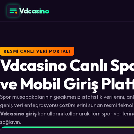
Vdcasino
RESMI CANLI VERI PORTALI
Vdcasino Canlı Spo
ve Mobil Giriş Pla
Spor müsabakalarının gecikmesiz istatistik verilerini, anl
geniş veri entegrasyonu çözümlerini sunan resmi teknoloj
Vdcasino giriş
kanallarını kullanarak tüm spor verileri
sağlayın.