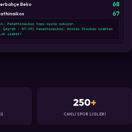
68
erbahçe Beko
67
athinaikos
ul: Panathinaikos topu oyuna sokuyor.
. Çeyrek - 07:29] Panathinaikos: Kostas Sloukas uzaktan
lük isabet!
250
+
SS
CANLI SPOR LIGLERI