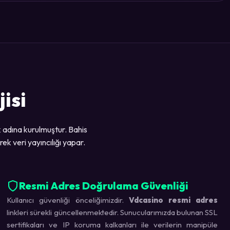
isi
ak adına kurulmuştur. Bahis
rek veri yayıncılığı yapar.
Resmi Adres Doğrulama Güvenliği
Kullanıcı güvenliği önceliğimizdir.
Vdcasino resmi adres
linkleri sürekli güncellenmektedir. Sunucularımızda bulunan SSL
sertifikaları ve IP koruma kalkanları ile verilerin manipüle