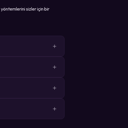
öntemlerini sizler için bir
alan
Vdcasino güncel giriş
ve
e yapar.
emeniz gerekmez. Web sitemiz
k mobil veri akışına doğrudan
e oranımız ortalama 0.04 ila
larını öğrenmenizi sağlar.
 adresler zaman zaman