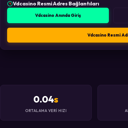
Vdcasino Resmi Adres Bağlantıları
Vdcasino Anında Giriş
Vdcasino Resmi Ad
0.04
s
ORTALAMA VERI HIZI
A