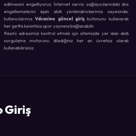
edilmesini engelliyoruz. İnternet servis sağlayıcılarındaki dns
engellemelerini aşan akıllı yönlendiricilerimiz sayesinde,
kullanıcılarımız
Vdcasino güncel giriş
butonunu kullanarak
her şartta kesintisiz spor yayınına bağlanabilir.
Resmi adresimizi kontrol etmek için sitemizde yer alan akıllı
sorgulama motorunu dilediğiniz her an ücretsiz olarak
kullanabilirsiniz.
 Giriş