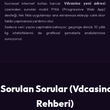
hücresel internet kotası harcar.
Vdcasino yeni adresi
üzerinden sunulan mobil PWA (Progressive Web App)
desteği, tek tıkla uygulamayı ana ekranınıza ekleyip canlı skor
takibi yapmanıza yardımcı olur.
Sadece veri yayını yapmakla kalmıyor, geçmişe dönük 10 yıllık
lig istatistiklerini de grafiksel şemalarla analizlerinize
sunuyoruz.
 Sorulan Sorular (Vdcasino
Rehberi)