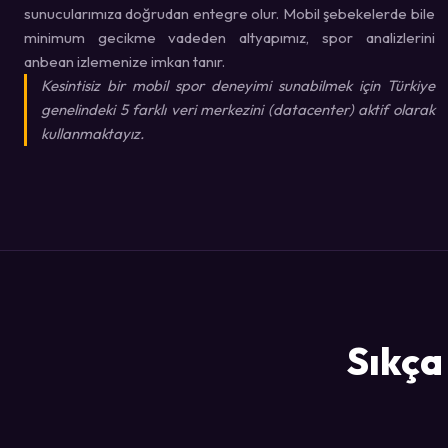
sunucularımıza doğrudan entegre olur. Mobil şebekelerde bile
minimum gecikme vadeden altyapımız, spor analizlerini
anbean izlemenize imkan tanır.
Kesintisiz bir mobil spor deneyimi sunabilmek için Türkiye
genelindeki 5 farklı veri merkezini (datacenter) aktif olarak
kullanmaktayız.
Sıkça