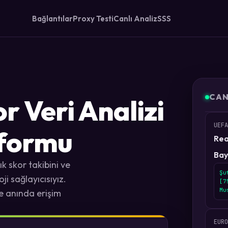
Bağlantılar
Proxy Testi
Canlı Analiz
SSS
CAN
r Veri Analizi
UEFA
tformu
Rea
Bay
ık skor takibini ve
Şu
i sağlayıcısıyız.
[7
Mu
ne anında erişim
EURO