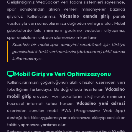
Geliştirdiğimiz WebSocket veri tabanı sistemleri sayesinde,
spor sahalarından alınan verileri milisaniyeler bazında
işliyoruz. Kullanıcılarımız,
Vdcasino anında giriş
paneli
vasıtasıyla veri sunucularımıza doğrudan entegre olur. Mobil
şebekelerde bile minimum gecikme vadeden altyapımız,
spor analizlerini anbean izlemenize imkan tanır.
Kesintisiz bir mobil spor deneyimi sunabilmek için Türkiye
genelindeki 5 farklı veri merkezini (datacenter) aktif olarak
kullanmaktayız.
Mobil Giriş ve Veri Optimizasyonu
Kullanıcılarımızın çoğunluğunun akıllı cihazlar üzerinden veri
tükettiğinin farkındayız. Bu doğrultuda hazırlanan
Vdcasino
mobil giriş
arayüzü, veri paketlerini sıkıştırarak minimum
hücresel internet kotası harcar.
Vdcasino yeni adresi
üzerinden sunulan mobil PWA (Progressive Web App)
desteği, tek tıkla uygulamayı ana ekranınıza ekleyip canlı skor
takibi yapmanıza yardımcı olur.
Sadece veri yayını yapmakla kalmıyor, geçmişe dönük 10 yıllık