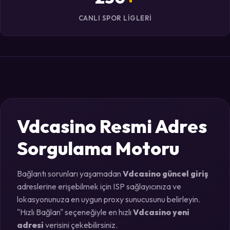
CANLI SPOR LIGLERI
Vdcasino Resmi Adres
Sorgulama Motoru
Bağlantı sorunları yaşamadan
Vdcasino güncel giriş
adreslerine erişebilmek için ISP sağlayıcınıza ve
lokasyonunuza en uygun proxy sunucusunu belirleyin.
"Hızlı Bağlan" seçeneğiyle en hızlı
Vdcasino yeni
adresi
verisini çekebilirsiniz.