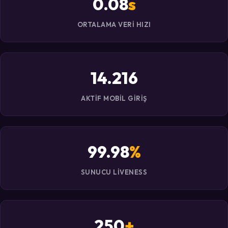
0.08
s
ORTALAMA VERI HIZI
14.216
AKTIF MOBIL GIRIŞ
99.98
%
SUNUCU LIVENESS
250
+