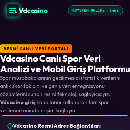
Vdcasino
SYSTEM ONLINE:
24
ms
RESMI CANLI VERI PORTALI
Vdcasino Canlı Spor Veri
Analizi ve Mobil Giriş Platformu
Spor müsabakalarının gecikmesiz istatistik verilerini,
anlık skor takibini ve geniş veri entegrasyonu
çözümlerini sunan resmi teknoloji sağlayıcısıyız.
Vdcasino giriş
kanallarını kullanarak tüm spor
verilerine anında erişim sağlayın.
Vdcasino Resmi Adres Bağlantıları