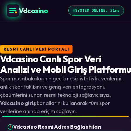
Vdcasino
SYSTEM ONLINE:
21
ms
RESMI CANLI VERI PORTALI
Vdcasino Canlı Spor Veri
Analizi ve Mobil Giriş Platformu
Spor müsabakalarının gecikmesiz istatistik verilerini,
anlık skor takibini ve geniş veri entegrasyonu
çözümlerini sunan resmi teknoloji sağlayıcısıyız.
Vdcasino giriş
kanallarını kullanarak tüm spor
verilerine anında erişim sağlayın.
Vdcasino Resmi Adres Bağlantıları