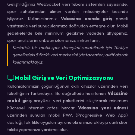
Geliştirdiğimiz WebSocket veri tabanı sistemleri sayesinde,
spor sahalarından alınan verileri milisaniyeler bazında
işliyoruz. Kullanıcılarımız,
Vdcasino anında giriş
paneli
vasıtasıyla veri sunucularımıza doğrudan entegre olur. Mobil
şebekelerde bile minimum gecikme vadeden altyapımız,
spor analizlerini anbean izlemenize imkan tanır.
Kesintisiz bir mobil spor deneyimi sunabilmek için Türkiye
genelindeki 5 farklı veri merkezini (datacenter) aktif olarak
kullanmaktayız.
Mobil Giriş ve Veri Optimizasyonu
Kullanıcılarımızın çoğunluğunun akıllı cihazlar üzerinden veri
tükettiğinin farkındayız. Bu doğrultuda hazırlanan
Vdcasino
mobil giriş
arayüzü, veri paketlerini sıkıştırarak minimum
hücresel internet kotası harcar.
Vdcasino yeni adresi
üzerinden sunulan mobil PWA (Progressive Web App)
desteği, tek tıkla uygulamayı ana ekranınıza ekleyip canlı skor
takibi yapmanıza yardımcı olur.