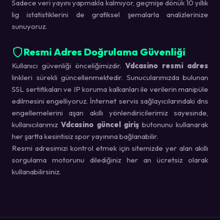
Sadece veri yayını yapmakla kalmıyor, geçmişe dönük 10 yıllık
lig istatistiklerini de grafiksel şemalarla analizlerinize
sunuyoruz.
Resmi Adres Doğrulama Güvenliği
Kullanıcı güvenliği önceliğimizdir.
Vdcasino resmi adres
linkleri sürekli güncellenmektedir. Sunucularımızda bulunan
SSL sertifikaları ve IP koruma kalkanları ile verilerin manipüle
edilmesini engelliyoruz. İnternet servis sağlayıcılarındaki dns
engellemelerini aşan akıllı yönlendiricilerimiz sayesinde,
kullanıcılarımız
Vdcasino güncel giriş
butonunu kullanarak
her şartta kesintisiz spor yayınına bağlanabilir.
Resmi adresimizi kontrol etmek için sitemizde yer alan akıllı
sorgulama motorunu dilediğiniz her an ücretsiz olarak
kullanabilirsiniz.