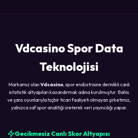
Vdcasino Spor Data
Teknolojisi
Markamız olan
Vdcasino
, spor endüstrisine derinlikli canlı
istatistik altyapıları kazandırmak adına kurulmuştur. Bahis
ve şans oyunlarıyla hiçbir ticari faaliyeti olmayan şirketimiz,
yalnızca saf spor analitiği üreterek veri yayıncılığı yapar.
Gecikmesiz Canlı Skor Altyapısı