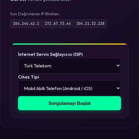
Son Doğrulanan IP Blokları:
104.244.42.1
172.67.73.44
104.21.32.228
İnternet Servis Sağlayıcısı (ISP)
Cihaz Tipi
Sorgulamayı Başlat