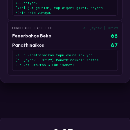
kullanıyor.
[74'] Şut çekildi, top dışarı çıktı. Bayern
Münih kale vuruşu.
EUROLEAGUE BASKETBOL
3. Çeyrek | 07:29
68
Fenerbahçe Beko
67
Panathinaikos
Faul: Panathinaikos topu oyuna sokuyor.
[3. Çeyrek - 07:29] Panathinaikos: Kostas
Sloukas uzaktan 3'lük isabet!