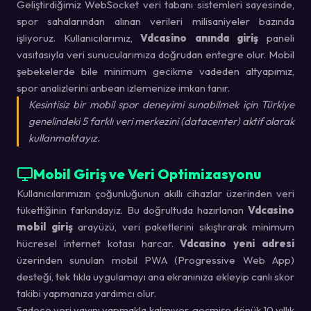
Geliştirdiğimiz WebSocket veri tabanı sistemleri sayesinde,
spor sahalarından alınan verileri milisaniyeler bazında
işliyoruz. Kullanıcılarımız,
Vdcasino anında giriş
paneli
vasıtasıyla veri sunucularımıza doğrudan entegre olur. Mobil
şebekelerde bile minimum gecikme vadeden altyapımız,
spor analizlerini anbean izlemenize imkan tanır.
Kesintisiz bir mobil spor deneyimi sunabilmek için Türkiye
genelindeki 5 farklı veri merkezini (datacenter) aktif olarak
kullanmaktayız.
Mobil Giriş ve Veri Optimizasyonu
Kullanıcılarımızın çoğunluğunun akıllı cihazlar üzerinden veri
tükettiğinin farkındayız. Bu doğrultuda hazırlanan
Vdcasino
mobil giriş
arayüzü, veri paketlerini sıkıştırarak minimum
hücresel internet kotası harcar.
Vdcasino yeni adresi
üzerinden sunulan mobil PWA (Progressive Web App)
desteği, tek tıkla uygulamayı ana ekranınıza ekleyip canlı skor
takibi yapmanıza yardımcı olur.
Sadece veri yayını yapmakla kalmıyor, geçmişe dönük 10 yıllık