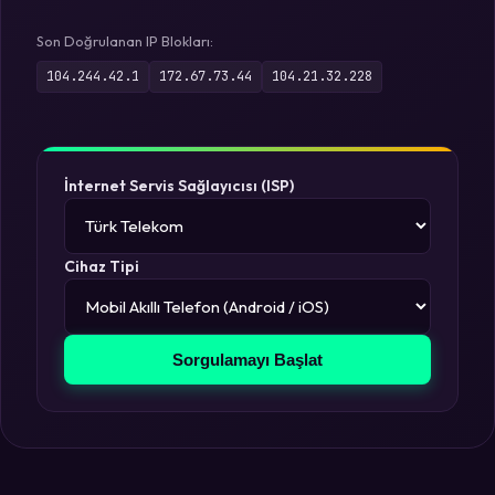
Son Doğrulanan IP Blokları:
104.244.42.1
172.67.73.44
104.21.32.228
İnternet Servis Sağlayıcısı (ISP)
Cihaz Tipi
Sorgulamayı Başlat