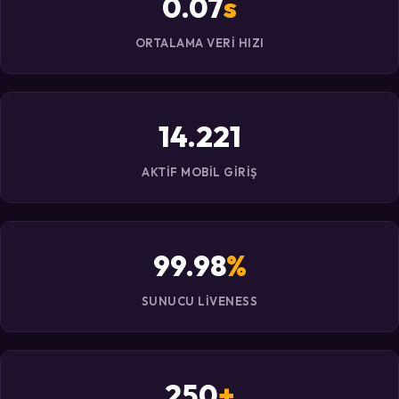
0.07
s
ORTALAMA VERI HIZI
14.221
AKTIF MOBIL GIRIŞ
99.98
%
SUNUCU LIVENESS
250
+