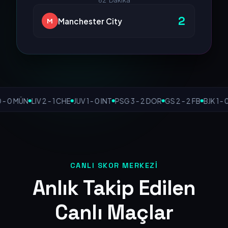
62' Dakika
2
Manchester City
M
 - 0 MÜN
LIV 2 - 1 CHE
JUV 1 - 0 INT
PSG 3 - 2 DOR
GS 2 - 2 FB
BJK 1 - 0
CANLI SKOR MERKEZI
Anlık Takip Edilen
Canlı Maçlar