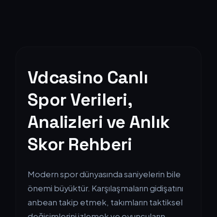
Vdcasino Canlı
Spor Verileri,
Analizleri ve Anlık
Skor Rehberi
Modern spor dünyasında saniyelerin bile
önemi büyüktür. Karşılaşmaların gidişatını
anbean takip etmek, takımların taktiksel
değişimlerini izlemek ve oyuncuların