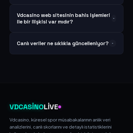
tablolarını cep telefonunuzdan kesintisiz
Güvenilir ve hızlı veri erişimi sunan Vdcasino
olarak takip edebilirsiniz.
Vdcasino web sitesinin bahis işlemleri
resmi adres yönlendirmeleri üzerinden tek
ile bir ilişkisi var mıdır?
tıkla platforma ulaşabilir, en güncel spor
verilerine anında giriş yapabilirsiniz.
Hayır. Vdcasino tamamen bağımsız bir spor
Canlı veriler ne sıklıkla güncelleniyor?
analiz ve canlı skor portalıdır. Sitemizde hiçbir
şekilde illegal veya legal bahis
Müsabaka verileri, anlık veri sağlayıcı
oynatılmamaktadır. İsmimiz sadece bir marka
kanallarımız aracılığıyla saniyeler içinde
çağrışımıdır.
güncellenerek en doğru istatistiklerin ve
anında giriş kolaylığının eş zamanlı sunulmasını
sağlar.
VDCASINO
LIVE
Vdcasino, küresel spor müsabakalarının anlık veri
analizlerini, canlı skorlarını ve detaylı istatistiklerini