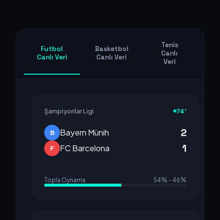
Tenis
Futbol
Basketbol
Canlı
Canlı Veri
Canlı Veri
Veri
Şampiyonlar Ligi
74'
2
Bayern Münih
B
1
FC Barcelona
F
Topla Oynama
54% - 46%