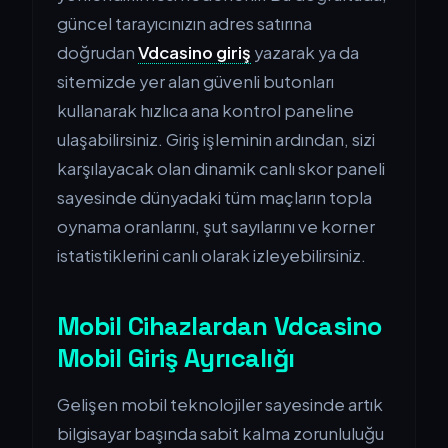
güncel tarayıcınızın adres satırına
doğrudan
Vdcasino giriş
yazarak ya da
sitemizde yer alan güvenli butonları
kullanarak hızlıca ana kontrol paneline
ulaşabilirsiniz. Giriş işleminin ardından, sizi
karşılayacak olan dinamik canlı skor paneli
sayesinde dünyadaki tüm maçların topla
oynama oranlarını, şut sayılarını ve korner
istatistiklerini canlı olarak izleyebilirsiniz.
Mobil Cihazlardan Vdcasino
Mobil Giriş Ayrıcalığı
Gelişen mobil teknolojiler sayesinde artık
bilgisayar başında sabit kalma zorunluluğu