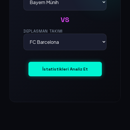
VS
DEPLASMAN TAKIMI
İstatistikleri Analiz Et