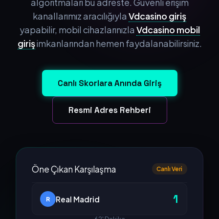
algoritmaları bu adreste. Güvenli erişim
kanallarımız aracılığıyla
Vdcasino giriş
yapabilir, mobil cihazlarınızla
Vdcasino mobil
giriş
imkanlarından hemen faydalanabilirsiniz.
Canlı Skorlara Anında Giriş
Resmi Adres Rehberi
Öne Çıkan Karşılaşma
Canlı Veri
1
Real Madrid
R