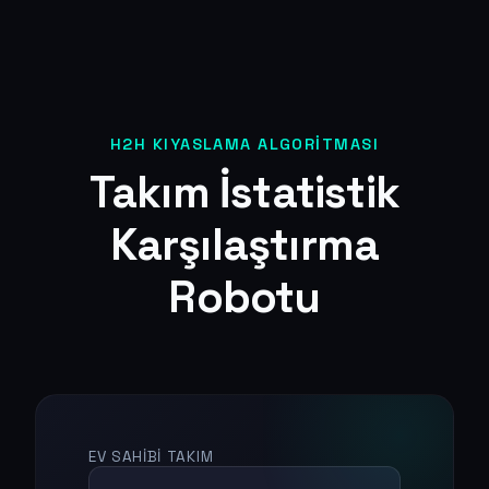
H2H KIYASLAMA ALGORITMASI
Takım İstatistik
Karşılaştırma
Robotu
EV SAHIBI TAKIM