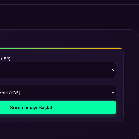
 (ISP)
Sorgulamayı Başlat