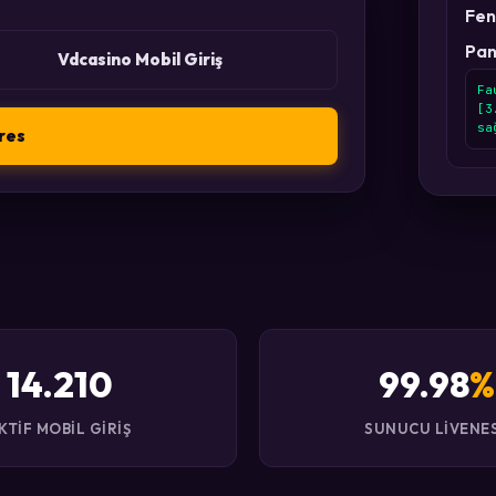
Fen
Pan
Vdcasino Mobil Giriş
Fa
[3
sa
res
14.210
99.98
%
KTIF MOBIL GIRIŞ
SUNUCU LIVENE