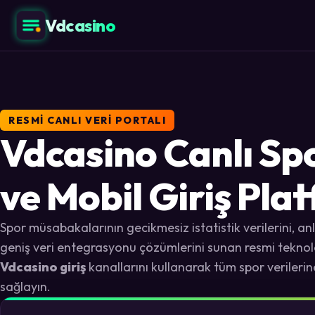
Vdcasino
RESMI CANLI VERI PORTALI
Vdcasino Canlı Spo
ve Mobil Giriş Pla
Spor müsabakalarının gecikmesiz istatistik verilerini, anl
geniş veri entegrasyonu çözümlerini sunan resmi teknoloj
Vdcasino giriş
kanallarını kullanarak tüm spor verileri
sağlayın.