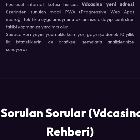
hücresel internet kotası harcar.
Vdcasino yeni adresi
üzerinden sunulan mobil PWA (Progressive Web App)
desteği, tek tıkla uygulamayı ana ekranınıza ekleyip canlı skor
takibi yapmanıza yardımcı olur.
Sadece veri yayını yapmakla kalmıyor, geçmişe dönük 10 yıllık
lig istatistiklerini de grafiksel şemalarla analizlerinize
sunuyoruz.
 Sorulan Sorular (Vdcasino
Rehberi)