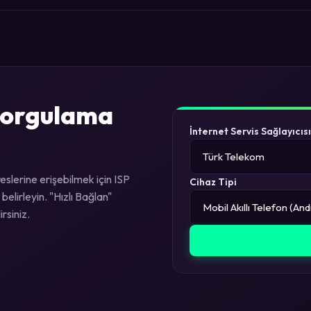
Sorgulama
İnternet Servis Sağlayıcısı
eslerine erişebilmek için ISP
Cihaz Tipi
lirleyin. "Hızlı Bağlan"
irsiniz.