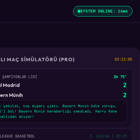
SYSTEM ONLINE:
16
ms
LI MAÇ SİMÜLATÖRÜ (PRO)
03:11:06
 ŞAMPİYONLAR LİGİ
Dk 75'
2
l Madrid
2
ern Münih
t çekildi, top dışarı çıktı. Bayern Münih kale vuruşu.
5'] Gol! Bayern Münih beraberliği yakaladı. Harry Kane
naltıdan atıyor!
LEAGUE BASKETBOL
3. Çeyrek | 07:29