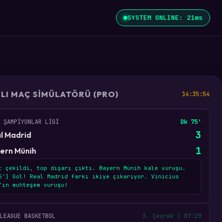
SYSTEM ONLINE:
21
ms
LI MAÇ SİMÜLATÖRÜ (PRO)
14:35:55
 ŞAMPİYONLAR LİGİ
Dk 75'
3
l Madrid
1
ern Münih
t çekildi, top dışarı çıktı. Bayern Münih kale vuruşu.
5'] Gol! Real Madrid farkı ikiye çıkarıyor. Vinicius
'ın muhteşem vuruşu!
LEAGUE BASKETBOL
3. Çeyrek | 07:29