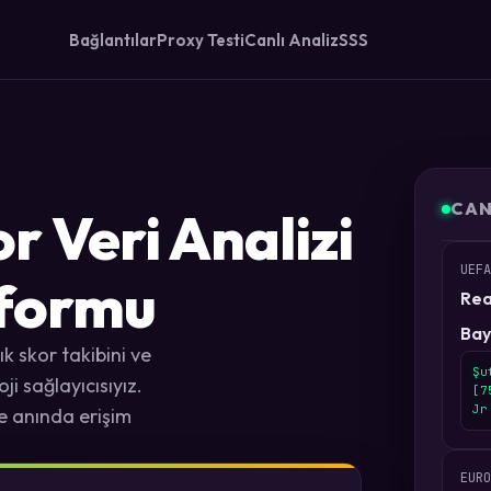
Bağlantılar
Proxy Testi
Canlı Analiz
SSS
CAN
r Veri Analizi
UEFA
tformu
Rea
Bay
ık skor takibini ve
Şu
i sağlayıcısıyız.
[7
Jr
ne anında erişim
EURO