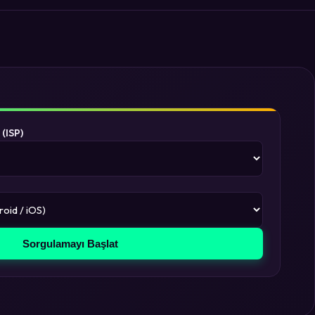
 (ISP)
Sorgulamayı Başlat