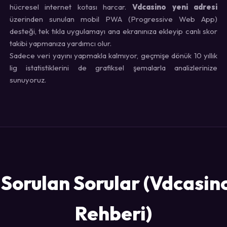
hücresel internet kotası harcar.
Vdcasino yeni adresi
üzerinden sunulan mobil PWA (Progressive Web App)
desteği, tek tıkla uygulamayı ana ekranınıza ekleyip canlı skor
takibi yapmanıza yardımcı olur.
Sadece veri yayını yapmakla kalmıyor, geçmişe dönük 10 yıllık
lig istatistiklerini de grafiksel şemalarla analizlerinize
sunuyoruz.
 Sorulan Sorular (Vdcasino
Rehberi)