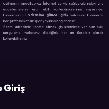
edilmesini engelliyoruz. İnternet servis sağlayıcılarındaki dns
engellemelerini aşan akıllı yönlendiricilerimiz sayesinde,
kullanıcılarımız
Vdcasino güncel giriş
butonunu kullanarak
her şartta kesintisiz spor yayınına bağlanabilir.
Resmi adresimizi kontrol etmek için sitemizde yer alan akıllı
sorgulama motorunu dilediğiniz her an ücretsiz olarak
kullanabilirsiniz.
 Giriş