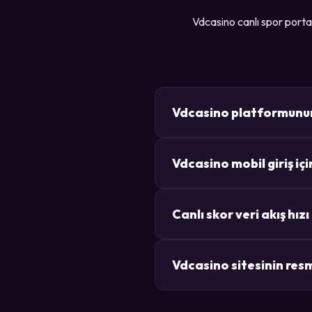
Vdcasino canlı spor portal
Vdcasino platformunun 
Vdcasino resmi veri platformu
Vdcasino mobil giriş iç
anında giriş linklerini kullanabi
Hayır,
Vdcasino mobil giriş
iç
Canlı skor veri akış hı
tüm modern mobil tarayıcılarla
bağlanabilirsiniz.
Vdcasino, doğrudan stadyum ve 
Vdcasino sitesinin resm
0.1 saniye arasındadır. Bu hız, 
Ülkemizdeki internet altyapı s