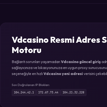
Vdcasino Resmi Adres 
Motoru
Bağlantı sorunları yaşamadan
Vdcasino güncel giriş
adr
sağlayıcınıza ve lokasyonunuza en uygun proxy sunucusunu be
seçeneğiyle en hızlı
Vdcasino yeni adresi
verisini çekebil
Son Doğrulanan IP Blokları:
104.244.42.1
172.67.73.44
104.21.32.228