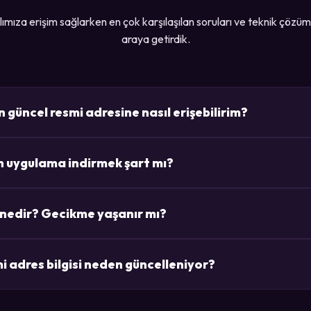
ımıza erişim sağlarken en çok karşılaşılan soruları ve teknik çözüm y
araya getirdik.
güncel resmi adresine nasıl erişebilirim?
na her an engelsiz erişim sağlamak amacıyla bu web sayfasında yer 
in uygulama indirmek şart mı?
lirsiniz. Sistemimiz anlık olarak en hızlı aktif proxy adresine yönlendirm
in herhangi bir dış kaynaklı uygulama (.apk veya .ipa dosyası) yükl
zı nedir? Gecikme yaşanır mı?
 %100 uyumludur. Cihazınızın tarayıcısına güncel resmi adresi yazara
spor sahalarındaki alıcılardan (API sunucularından) veri alır. Gecikm
i adres bilgisi neden güncelleniyor?
televizyon veya uydu yayınlarından dahi daha hızlı bir şekilde maç skor
ağlayıcılarının uyguladığı genel DNS ve erişim politikaları nedeniyle