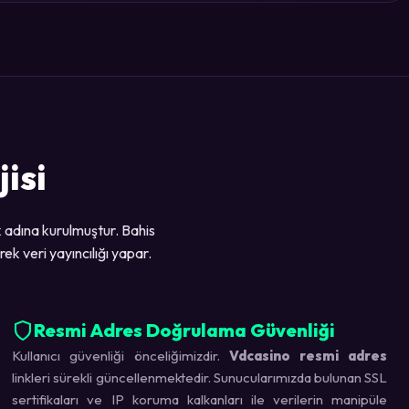
isi
ak adına kurulmuştur. Bahis
rek veri yayıncılığı yapar.
Resmi Adres Doğrulama Güvenliği
Kullanıcı güvenliği önceliğimizdir.
Vdcasino resmi adres
linkleri sürekli güncellenmektedir. Sunucularımızda bulunan SSL
sertifikaları ve IP koruma kalkanları ile verilerin manipüle