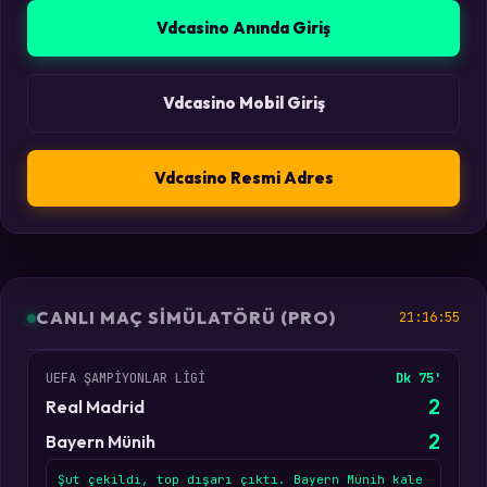
Vdcasino Anında Giriş
Vdcasino Mobil Giriş
Vdcasino Resmi Adres
CANLI MAÇ SİMÜLATÖRÜ (PRO)
21:16:56
UEFA ŞAMPİYONLAR LİGİ
Dk 75'
2
Real Madrid
2
Bayern Münih
Şut çekildi, top dışarı çıktı. Bayern Münih kale