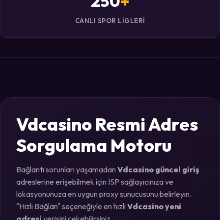
250
+
CANLI SPOR LIGLERI
Vdcasino Resmi Adres
Sorgulama Motoru
Bağlantı sorunları yaşamadan
Vdcasino güncel giriş
adreslerine erişebilmek için ISP sağlayıcınıza ve
lokasyonunuza en uygun proxy sunucusunu belirleyin.
"Hızlı Bağlan" seçeneğiyle en hızlı
Vdcasino yeni
adresi
verisini çekebilirsiniz.