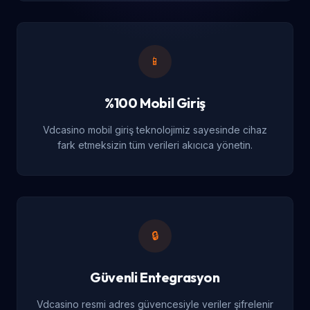
sesinden hemen sonra tarayıcınıza düşer.
📱
%100 Mobil Giriş
Vdcasino mobil giriş teknolojimiz sayesinde cihaz
fark etmeksizin tüm verileri akıcıca yönetin.
🔒