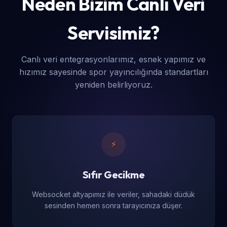
Neden Bizim Canlı Veri
Servisimiz?
Canlı veri entegrasyonlarımız, esnek yapımız ve
hızımız sayesinde spor yayıncılığında standartları
yeniden belirliyoruz.
⚡
Sıfır Gecikme
Websocket altyapımız ile veriler, sahadaki düdük