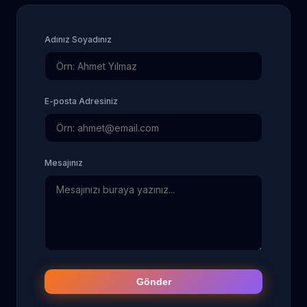
hakkında bilgi almak için formu doldurabilirsiniz.
Adınız Soyadınız
E-posta Adresiniz
Mesajınız