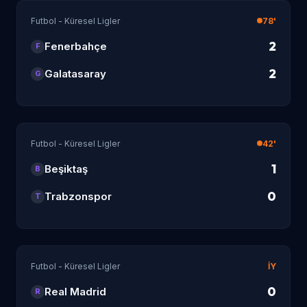
Futbol - Küresel Ligler
78'
2
Fenerbahçe
F
2
Galatasaray
G
Futbol - Küresel Ligler
42'
1
Beşiktaş
B
0
Trabzonspor
T
Futbol - Küresel Ligler
İY
0
Real Madrid
R