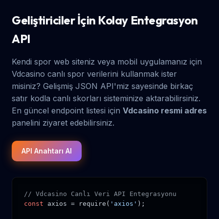
Geliştiriciler İçin Kolay Entegrasyon
API
Kendi spor web siteniz veya mobil uygulamanız için
Vdcasino canlı spor verilerini kullanmak ister
misiniz? Gelişmiş JSON API'miz sayesinde birkaç
satır kodla canlı skorları sisteminize aktarabilirsiniz.
En güncel endpoint listesi için
Vdcasino resmi adres
panelini ziyaret edebilirsiniz.
API Anahtarı Al