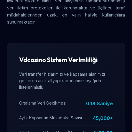
kapılmadan doğrudan en doğru istatistiklere ulaşmak için
her zaman sitemizde paylaşılan
Vdcasino resmi adres
linklerini dikkate alınız. Veri akışımızın tamamı şifrelenmiş
veri iletim protokolleri ile korunmakta ve üçüncü taraf
müdahalelerinden uzak, en yalın haliyle kullanıcılara
sunulmaktadır.
Vdcasino Sistem Verimliliği
Veri transfer hızlarımızı ve kapsama alanımızı
gösteren anlık altyapı raporlarımız aşağıda
listelenmiştir.
Ortalama Veri Gecikmesi
0.18 Saniye