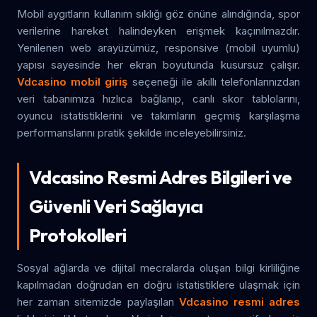
Mobil Giriş Deneyimi
Mobil aygıtların kullanım sıklığı göz önüne alındığında, spor
verilerine hareket halindeyken erişmek kaçınılmazdır.
Yenilenen web arayüzümüz, responsive (mobil uyumlu)
yapısı sayesinde her ekran boyutunda kusursuz çalışır.
Vdcasino mobil giriş
seçeneği ile akıllı telefonlarınızdan
veri tabanımıza hızlıca bağlanıp, canlı skor tablolarını,
oyuncu istatistiklerini ve takımların geçmiş karşılaşma
performanslarını pratik şekilde inceleyebilirsiniz.
Vdcasino Resmi Adres Bilgileri ve
Güvenli Veri Sağlayıcı
Protokolleri
Sosyal ağlarda ve dijital mecralarda oluşan bilgi kirliliğine