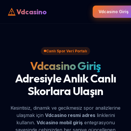
Vdcasino
Vdcasino Giriş
Canlı Spor Veri Portalı
Vdcasino Giriş
Adresiyle Anlık Canlı
Skorlara Ulaşın
Kesintisiz, dinamik ve gecikmesiz spor analizlerine
ulaşmak için
Vdcasino resmi adres
linklerini
kullanın.
Vdcasino mobil giriş
entegrasyonu
sayesinde cebinizden her saniye güncellenen