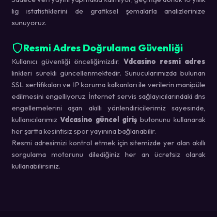
lig istatistiklerini de grafiksel şemalarla analizlerinize
sunuyoruz.
Resmi Adres Doğrulama Güvenliği
Kullanıcı güvenliği önceliğimizdir.
Vdcasino resmi adres
linkleri sürekli güncellenmektedir. Sunucularımızda bulunan
SSL sertifikaları ve IP koruma kalkanları ile verilerin manipüle
edilmesini engelliyoruz. İnternet servis sağlayıcılarındaki dns
engellemelerini aşan akıllı yönlendiricilerimiz sayesinde,
kullanıcılarımız
Vdcasino güncel giriş
butonunu kullanarak
her şartta kesintisiz spor yayınına bağlanabilir.
Resmi adresimizi kontrol etmek için sitemizde yer alan akıllı
sorgulama motorunu dilediğiniz her an ücretsiz olarak
kullanabilirsiniz.