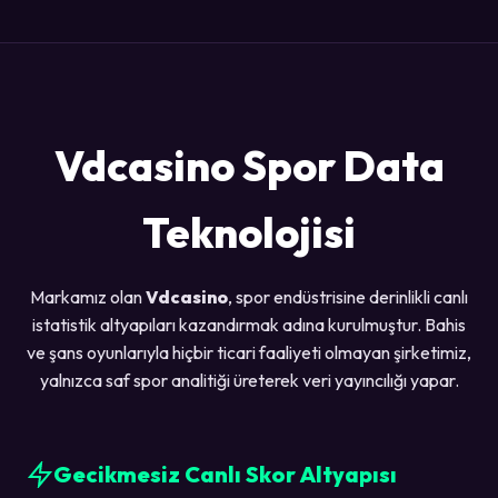
Vdcasino Spor Data
Teknolojisi
Markamız olan
Vdcasino
, spor endüstrisine derinlikli canlı
istatistik altyapıları kazandırmak adına kurulmuştur. Bahis
ve şans oyunlarıyla hiçbir ticari faaliyeti olmayan şirketimiz,
yalnızca saf spor analitiği üreterek veri yayıncılığı yapar.
Gecikmesiz Canlı Skor Altyapısı