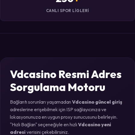
CANLI SPOR LIGLERI
Vdcasino Resmi Adres
Sorgulama Motoru
Bağlantı sorunları yaşamadan
Vdcasino güncel giriş
adreslerine erişebilmek için ISP sağlayıcınıza ve
lokasyonunuza en uygun proxy sunucusunu belirleyin.
"Hızlı Bağlan" seçeneğiyle en hızlı
Vdcasino yeni
adresi
verisini çekebilirsiniz.