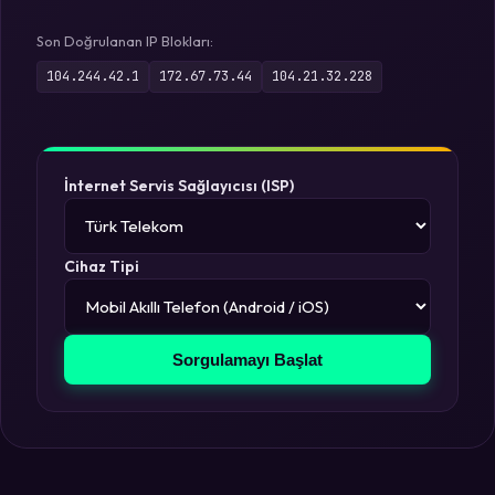
Son Doğrulanan IP Blokları:
104.244.42.1
172.67.73.44
104.21.32.228
İnternet Servis Sağlayıcısı (ISP)
Cihaz Tipi
Sorgulamayı Başlat