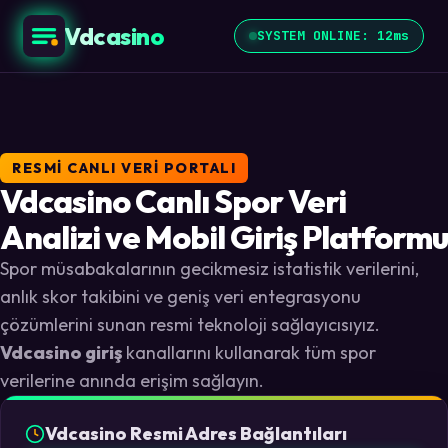
Vdcasino
SYSTEM ONLINE:
12
ms
RESMI CANLI VERI PORTALI
Vdcasino Canlı Spor Veri
Analizi ve Mobil Giriş Platformu
Spor müsabakalarının gecikmesiz istatistik verilerini,
anlık skor takibini ve geniş veri entegrasyonu
çözümlerini sunan resmi teknoloji sağlayıcısıyız.
Vdcasino giriş
kanallarını kullanarak tüm spor
verilerine anında erişim sağlayın.
Vdcasino Resmi Adres Bağlantıları