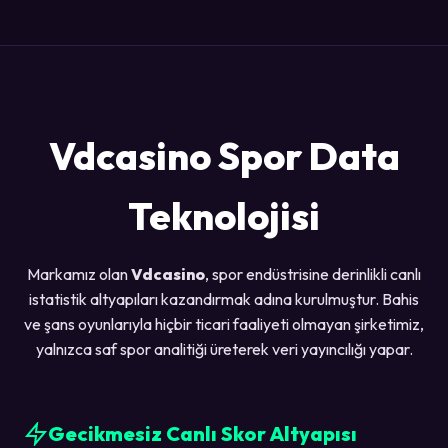
Vdcasino Spor Data
Teknolojisi
Markamız olan
Vdcasino
, spor endüstrisine derinlikli canlı
istatistik altyapıları kazandırmak adına kurulmuştur. Bahis
ve şans oyunlarıyla hiçbir ticari faaliyeti olmayan şirketimiz,
yalnızca saf spor analitiği üreterek veri yayıncılığı yapar.
Gecikmesiz Canlı Skor Altyapısı