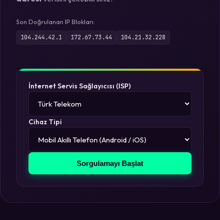
Son Doğrulanan IP Blokları:
104.244.42.1
172.67.73.44
104.21.32.228
İnternet Servis Sağlayıcısı (ISP)
Cihaz Tipi
Sorgulamayı Başlat