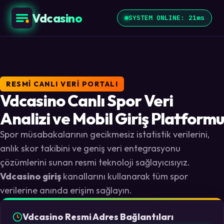
Vdcasino
SYSTEM ONLINE:
21
ms
RESMI CANLI VERI PORTALI
Vdcasino Canlı Spor Veri
Analizi ve Mobil Giriş Platformu
Spor müsabakalarının gecikmesiz istatistik verilerini,
anlık skor takibini ve geniş veri entegrasyonu
çözümlerini sunan resmi teknoloji sağlayıcısıyız.
Vdcasino giriş
kanallarını kullanarak tüm spor
verilerine anında erişim sağlayın.
Vdcasino Resmi Adres Bağlantıları