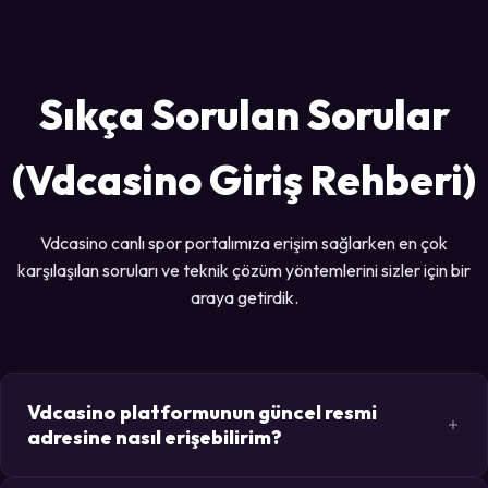
Sıkça Sorulan Sorular
(Vdcasino Giriş Rehberi)
Vdcasino canlı spor portalımıza erişim sağlarken en çok
karşılaşılan soruları ve teknik çözüm yöntemlerini sizler için bir
araya getirdik.
Vdcasino platformunun güncel resmi
adresine nasıl erişebilirim?