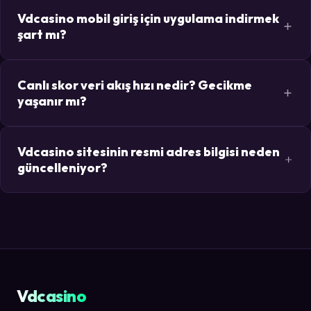
Vdcasino resmi veri platformuna her an engelsiz erişim
Vdcasino mobil giriş için uygulama indirmek
sağlamak amacıyla bu web sayfasında yer alan
Vdcasino
şart mı?
güncel giriş
ve anında giriş linklerini kullanabilirsiniz.
Sistemimiz anlık olarak en hızlı aktif proxy adresine
yönlendirme yapar.
Hayır,
Vdcasino mobil giriş
için herhangi bir dış kaynaklı
Canlı skor veri akış hızı nedir? Gecikme
uygulama (.apk veya .ipa dosyası) yüklemeniz gerekmez.
yaşanır mı?
Web sitemiz tüm modern mobil tarayıcılarla %100
uyumludur. Cihazınızın tarayıcısına güncel resmi adresi
yazarak mobil veri akışına doğrudan bağlanabilirsiniz.
Vdcasino, doğrudan stadyum ve spor sahalarındaki
Vdcasino sitesinin resmi adres bilgisi neden
alıcılardan (API sunucularından) veri alır. Gecikme oranımız
güncelleniyor?
ortalama 0.04 ila 0.1 saniye arasındadır. Bu hız, televizyon
veya uydu yayınlarından dahi daha hızlı bir şekilde maç
skorlarını öğrenmenizi sağlar.
Ülkemizdeki internet altyapı sağlayıcılarının uyguladığı genel
DNS ve erişim politikaları nedeniyle adresler zaman zaman
güncellenebilir.
Vdcasino yeni adresi
, kullanıcılara kesintisiz
canlı skor dağıtımı yapabilmek için teknik ekiplerimizce
anında aktif hale getirilir.
Vdcasino