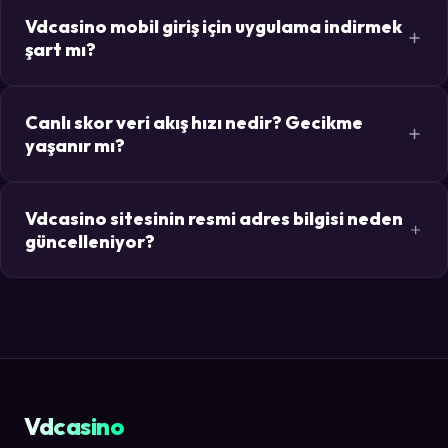
Vdcasino resmi veri platformuna her an engelsiz erişim
Vdcasino mobil giriş için uygulama indirmek
sağlamak amacıyla bu web sayfasında yer alan
Vdcasino
şart mı?
güncel giriş
ve anında giriş linklerini kullanabilirsiniz.
Sistemimiz anlık olarak en hızlı aktif proxy adresine
yönlendirme yapar.
Hayır,
Vdcasino mobil giriş
için herhangi bir dış kaynaklı
Canlı skor veri akış hızı nedir? Gecikme
uygulama (.apk veya .ipa dosyası) yüklemeniz gerekmez.
yaşanır mı?
Web sitemiz tüm modern mobil tarayıcılarla %100
uyumludur. Cihazınızın tarayıcısına güncel resmi adresi
yazarak mobil veri akışına doğrudan bağlanabilirsiniz.
Vdcasino, doğrudan stadyum ve spor sahalarındaki
Vdcasino sitesinin resmi adres bilgisi neden
alıcılardan (API sunucularından) veri alır. Gecikme oranımız
güncelleniyor?
ortalama 0.04 ila 0.1 saniye arasındadır. Bu hız, televizyon
veya uydu yayınlarından dahi daha hızlı bir şekilde maç
skorlarını öğrenmenizi sağlar.
Ülkemizdeki internet altyapı sağlayıcılarının uyguladığı genel
DNS ve erişim politikaları nedeniyle adresler zaman zaman
güncellenebilir.
Vdcasino yeni adresi
, kullanıcılara kesintisiz
canlı skor dağıtımı yapabilmek için teknik ekiplerimizce
anında aktif hale getirilir.
Vdcasino