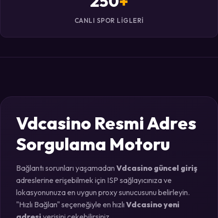
250
+
CANLI SPOR LIGLERI
Vdcasino Resmi Adres
Sorgulama Motoru
Bağlantı sorunları yaşamadan
Vdcasino güncel giriş
adreslerine erişebilmek için ISP sağlayıcınıza ve
lokasyonunuza en uygun proxy sunucusunu belirleyin.
"Hızlı Bağlan" seçeneğiyle en hızlı
Vdcasino yeni
adresi
verisini çekebilirsiniz.