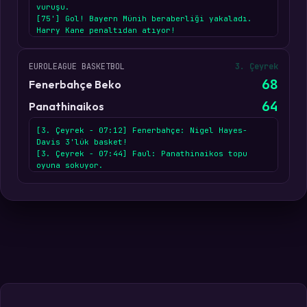
vuruşu.
[75'] Gol! Bayern Münih beraberliği yakaladı.
Harry Kane penaltıdan atıyor!
EUROLEAGUE BASKETBOL
3. Çeyrek
68
Fenerbahçe Beko
64
Panathinaikos
[3. Çeyrek - 07:12] Fenerbahçe: Nigel Hayes-
Davis 3'lük basket!
[3. Çeyrek - 07:44] Faul: Panathinaikos topu
oyuna sokuyor.