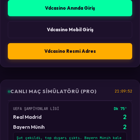
Vdcasino Anında Giriş
Vdcasino Mobil Giriş
Vdcasino Resmi Adres
CANLI MAÇ SİMÜLATÖRÜ (PRO)
21:09:53
UEFA ŞAMPİYONLAR LİGİ
Dk 75'
2
Real Madrid
2
Bayern Münih
Şut çekildi, top dışarı çıktı. Bayern Münih kale