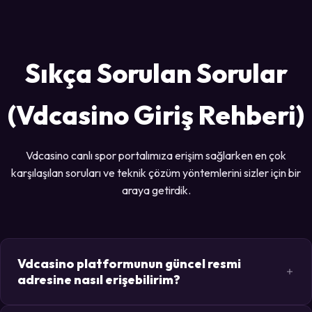
Sıkça Sorulan Sorular
(Vdcasino Giriş Rehberi)
Vdcasino canlı spor portalımıza erişim sağlarken en çok
karşılaşılan soruları ve teknik çözüm yöntemlerini sizler için bir
araya getirdik.
Vdcasino platformunun güncel resmi
adresine nasıl erişebilirim?