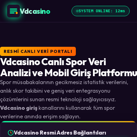
Vdcasino
SYSTEM ONLINE:
12
ms
RESMI CANLI VERI PORTALI
Vdcasino Canlı Spor Veri
Analizi ve Mobil Giriş Platformu
Spor müsabakalarının gecikmesiz istatistik verilerini,
anlık skor takibini ve geniş veri entegrasyonu
çözümlerini sunan resmi teknoloji sağlayıcısıyız.
Vdcasino giriş
kanallarını kullanarak tüm spor
verilerine anında erişim sağlayın.
Vdcasino Resmi Adres Bağlantıları