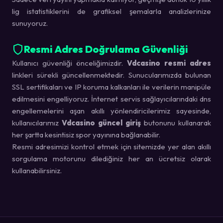
lig istatistiklerini de grafiksel şemalarla analizlerinize
sunuyoruz.
Resmi Adres Doğrulama Güvenliği
Kullanıcı güvenliği önceliğimizdir.
Vdcasino resmi adres
linkleri sürekli güncellenmektedir. Sunucularımızda bulunan
SSL sertifikaları ve IP koruma kalkanları ile verilerin manipüle
edilmesini engelliyoruz. İnternet servis sağlayıcılarındaki dns
engellemelerini aşan akıllı yönlendiricilerimiz sayesinde,
kullanıcılarımız
Vdcasino güncel giriş
butonunu kullanarak
her şartta kesintisiz spor yayınına bağlanabilir.
Resmi adresimizi kontrol etmek için sitemizde yer alan akıllı
sorgulama motorunu dilediğiniz her an ücretsiz olarak
kullanabilirsiniz.