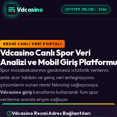
Vdcasino
SYSTEM ONLINE:
23
ms
RESMI CANLI VERI PORTALI
Vdcasino Canlı Spor Veri
Analizi ve Mobil Giriş Platformu
Spor müsabakalarının gecikmesiz istatistik verilerini,
anlık skor takibini ve geniş veri entegrasyonu
çözümlerini sunan resmi teknoloji sağlayıcısıyız.
Vdcasino giriş
kanallarını kullanarak tüm spor
verilerine anında erişim sağlayın.
Vdcasino Resmi Adres Bağlantıları