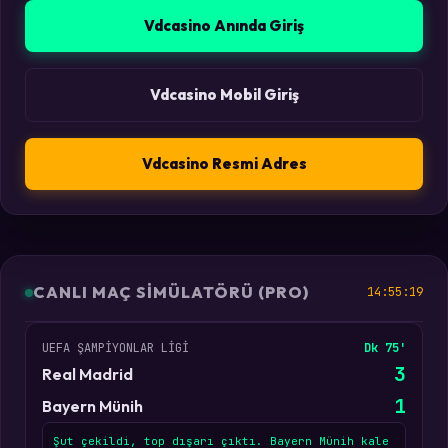
Vdcasino Anında Giriş
Vdcasino Mobil Giriş
Vdcasino Resmi Adres
CANLI MAÇ SİMÜLATÖRÜ (PRO)
14:55:20
UEFA ŞAMPİYONLAR LİGİ
Dk 75'
3
Real Madrid
1
Bayern Münih
Şut çekildi, top dışarı çıktı. Bayern Münih kale