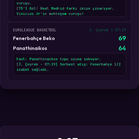
vuruşu.
[75'] Gol! Real Madrid farkı ikiye çıkarıyor.
Vinicius Jr'ın muhteşem vuruşu!
EUROLEAGUE BASKETBOL
3. Çeyrek | 07:29
69
Fenerbahçe Beko
64
Panathinaikos
Faul: Panathinaikos topu oyuna sokuyor.
[3. Çeyrek - 07:29] Serbest atış: Fenerbahçe 1/2
isabet sağladı.