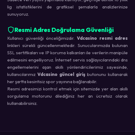
lig istatistiklerini de grafiksel şemalarla analizlerinize
sunuyoruz.
Resmi Adres Doğrulama Güvenliği
Kullanıcı güvenliği önceliğimizdir.
Vdcasino resmi adres
linkleri sürekli güncellenmektedir. Sunucularımızda bulunan
SSL sertifikaları ve IP koruma kalkanları ile verilerin manipüle
edilmesini engelliyoruz. İnternet servis sağlayıcılarındaki dns
engellemelerini aşan akıllı yönlendiricilerimiz sayesinde,
kullanıcılarımız
Vdcasino güncel giriş
butonunu kullanarak
her şartta kesintisiz spor yayınına bağlanabilir.
Resmi adresimizi kontrol etmek için sitemizde yer alan akıllı
sorgulama motorunu dilediğiniz her an ücretsiz olarak
kullanabilirsiniz.