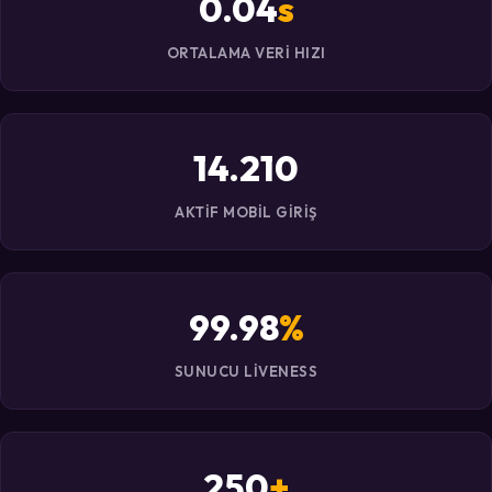
0.04
s
ORTALAMA VERI HIZI
14.210
AKTIF MOBIL GIRIŞ
99.98
%
SUNUCU LIVENESS
250
+