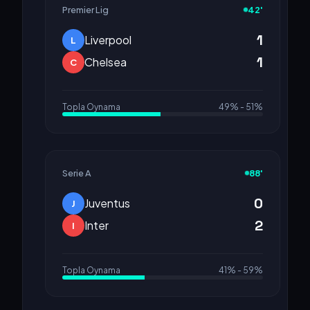
Premier Lig
42'
1
Liverpool
L
1
Chelsea
C
Topla Oynama
49% - 51%
Serie A
88'
0
Juventus
J
2
Inter
I
Topla Oynama
41% - 59%