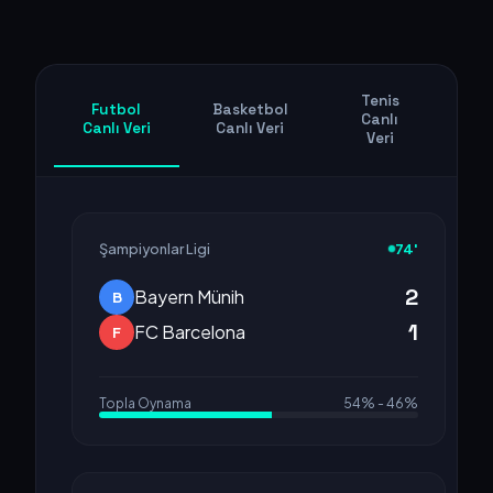
Tenis
Futbol
Basketbol
Canlı
Canlı Veri
Canlı Veri
Veri
Şampiyonlar Ligi
74'
2
Bayern Münih
B
1
FC Barcelona
F
Topla Oynama
54% - 46%