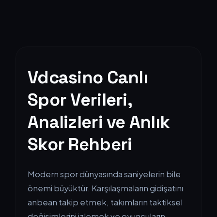
Vdcasino Canlı
Spor Verileri,
Analizleri ve Anlık
Skor Rehberi
Modern spor dünyasında saniyelerin bile
önemi büyüktür. Karşılaşmaların gidişatını
anbean takip etmek, takımların taktiksel
değişimlerini izlemek ve oyuncuların