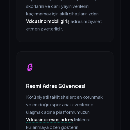
skorlarını ve canlı yayın verilerini
kaçırmamak için akıllı cihazlarınızdan
Vdcasino mobil giriş
adresini ziyaret
etmeniz yeterlidir.
🔒
Resmi Adres Güvencesi
Kötü niyetli taklit sitelerden korunmak
ve en doğru spor analiz verilerine
ulaşmak adına platformumuzun
Vdcasino resmi adres
linklerini
kullanmaya özen gösterin.