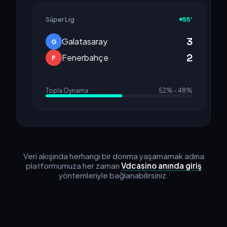
Süper Lig
55'
3
Galatasaray
G
2
Fenerbahçe
F
Topla Oynama
52% - 48%
Veri akışında herhangi bir donma yaşamamak adına
platformumuza her zaman
Vdcasino anında giriş
yöntemleriyle bağlanabilirsiniz.