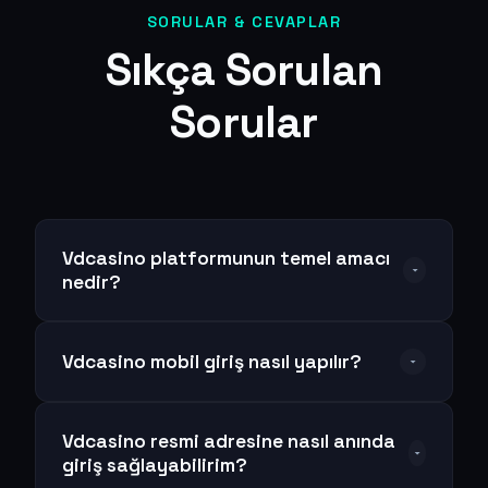
SORULAR & CEVAPLAR
Sıkça Sorulan
Sorular
Vdcasino platformunun temel amacı
nedir?
Vdcasino, futbol, basketbol, tenis gibi farklı
Vdcasino mobil giriş nasıl yapılır?
spor branşlarındaki müsabakaların canlı veri
akışını, taktiksel analizlerini ve anlık skorlarını
Mobil tarayıcınızın adres çubuğuna Vdcasino
kullanıcılarına sunan bir istatistik portalıdır.
Vdcasino resmi adresine nasıl anında
mobil giriş yazarak, herhangi bir ek program
giriş sağlayabilirim?
indirmeden tüm canlı spor verilerini ve maç