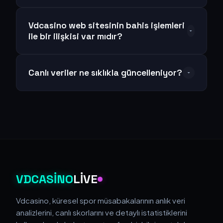
tablolarını cep telefonunuzdan kesintisiz
Güvenilir ve hızlı veri erişimi sunan Vdcasino
olarak takip edebilirsiniz.
Vdcasino web sitesinin bahis işlemleri
resmi adres yönlendirmeleri üzerinden tek
ile bir ilişkisi var mıdır?
tıkla platforma ulaşabilir, en güncel spor
verilerine anında giriş yapabilirsiniz.
Hayır. Vdcasino tamamen bağımsız bir spor
Canlı veriler ne sıklıkla güncelleniyor?
analiz ve canlı skor portalıdır. Sitemizde hiçbir
şekilde illegal veya legal bahis
Müsabaka verileri, anlık veri sağlayıcı
oynatılmamaktadır. İsmimiz sadece bir marka
kanallarımız aracılığıyla saniyeler içinde
çağrışımıdır.
güncellenerek en doğru istatistiklerin ve
anında giriş kolaylığının eş zamanlı sunulmasını
sağlar.
VDCASINO
LIVE
Vdcasino, küresel spor müsabakalarının anlık veri
analizlerini, canlı skorlarını ve detaylı istatistiklerini