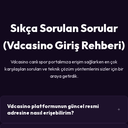
Sıkça Sorulan Sorular
(Vdcasino Giriş Rehberi)
Vdcasino canlı spor portalımıza erişim sağlarken en çok
karşılaşılan soruları ve teknik çözüm yöntemlerini sizler için bir
araya getirdik.
Vdcasino platformunun güncel resmi
adresine nasıl erişebilirim?
Vdcasino resmi veri platformuna her an engelsiz erişim