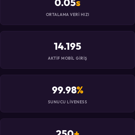
0.05
s
ORTALAMA VERI HIZI
14.195
AKTIF MOBIL GIRIŞ
99.98
%
SUNUCU LIVENESS
250
+