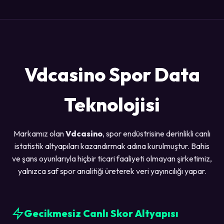
Vdcasino Spor Data
Teknolojisi
Markamız olan
Vdcasino
, spor endüstrisine derinlikli canlı
istatistik altyapıları kazandırmak adına kurulmuştur. Bahis
ve şans oyunlarıyla hiçbir ticari faaliyeti olmayan şirketimiz,
yalnızca saf spor analitiği üreterek veri yayıncılığı yapar.
Gecikmesiz Canlı Skor Altyapısı