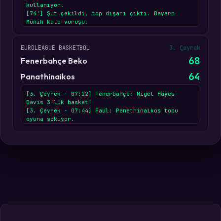
kullanıyor.
[74'] Şut çekildi, top dışarı çıktı. Bayern
Münih kale vuruşu.
EUROLEAGUE BASKETBOL
3. Çeyrek
68
Fenerbahçe Beko
64
Panathinaikos
[3. Çeyrek - 07:12] Fenerbahçe: Nigel Hayes-
Davis 3'lük basket!
[3. Çeyrek - 07:44] Faul: Panathinaikos topu
oyuna sokuyor.