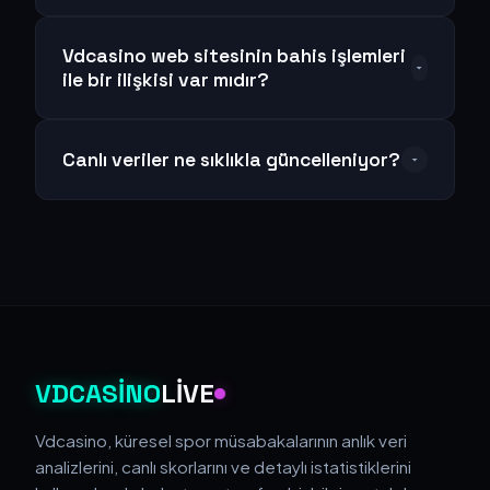
tablolarını cep telefonunuzdan kesintisiz
Güvenilir ve hızlı veri erişimi sunan Vdcasino
olarak takip edebilirsiniz.
Vdcasino web sitesinin bahis işlemleri
resmi adres yönlendirmeleri üzerinden tek
ile bir ilişkisi var mıdır?
tıkla platforma ulaşabilir, en güncel spor
verilerine anında giriş yapabilirsiniz.
Hayır. Vdcasino tamamen bağımsız bir spor
Canlı veriler ne sıklıkla güncelleniyor?
analiz ve canlı skor portalıdır. Sitemizde hiçbir
şekilde illegal veya legal bahis
Müsabaka verileri, anlık veri sağlayıcı
oynatılmamaktadır. İsmimiz sadece bir marka
kanallarımız aracılığıyla saniyeler içinde
çağrışımıdır.
güncellenerek en doğru istatistiklerin ve
anında giriş kolaylığının eş zamanlı sunulmasını
sağlar.
VDCASINO
LIVE
Vdcasino, küresel spor müsabakalarının anlık veri
analizlerini, canlı skorlarını ve detaylı istatistiklerini