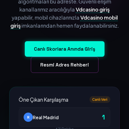
algoritmaları bu adreste. Güvenli erişim
kanallarımız aracılığıyla
Vdcasino giriş
yapabilir, mobil cihazlarınızla
Vdcasino mobil
giriş
imkanlarından hemen faydalanabilirsiniz.
Canlı Skorlara Anında Giriş
Resmi Adres Rehberi
Öne Çıkan Karşılaşma
Canlı Veri
1
Real Madrid
R