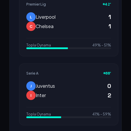
Premier Lig
42'
1
Liverpool
L
1
Chelsea
C
Topla Oynama
49% - 51%
Serie A
88'
0
Juventus
J
2
Inter
I
Topla Oynama
41% - 59%