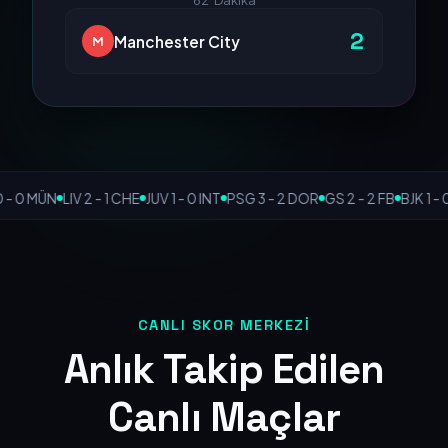
62' Dakika
2
Manchester City
M
 - 0 MÜN
LIV 2 - 1 CHE
JUV 1 - 0 INT
PSG 3 - 2 DOR
GS 2 - 2 FB
BJK 1 - 
CANLI SKOR MERKEZI
Anlık Takip Edilen
Canlı Maçlar