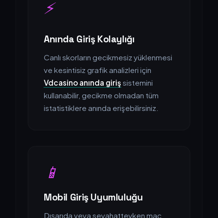
⚡
Anında Giriş Kolaylığı
Canlı skorların gecikmesiz yüklenmesi
ve kesintisiz grafik analizleri için
Vdcasino anında giriş
sistemini
kullanabilir, gecikme olmadan tüm
istatistiklere anında erişebilirsiniz.
📱
Mobil Giriş Uyumluluğu
Dışarıda veya seyahatteyken maç