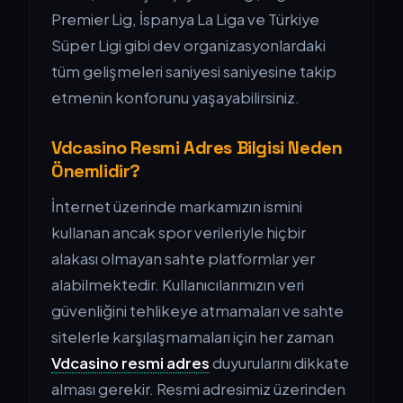
Premier Lig, İspanya La Liga ve Türkiye
Süper Ligi gibi dev organizasyonlardaki
tüm gelişmeleri saniyesi saniyesine takip
etmenin konforunu yaşayabilirsiniz.
Vdcasino Resmi Adres Bilgisi Neden
Önemlidir?
İnternet üzerinde markamızın ismini
kullanan ancak spor verileriyle hiçbir
alakası olmayan sahte platformlar yer
alabilmektedir. Kullanıcılarımızın veri
güvenliğini tehlikeye atmamaları ve sahte
sitelerle karşılaşmamaları için her zaman
Vdcasino resmi adres
duyurularını dikkate
alması gerekir. Resmi adresimiz üzerinden