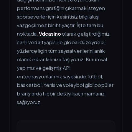
performans grafiğini çıkarmak isteyen
sporseverler için kesintisiz bilgi akışı
vazgeçilmez bir ihtiyaçtır. İşte tam bu
noktada,
Vdcasino
olarak geliştirdiğimiz
canlı veri altyapısı ile global düzeydeki
yüzlerce ligin tüm sayısal verilerini anlık
olarak ekranlarınıza taşıyoruz. Kurumsal
yapımız ve gelişmiş API
entegrasyonlarımız sayesinde futbol,
basketbol, tenis ve voleybol gibi popüler
branşlarda hiçbir detayı kaçırmamanızı
sağlıyoruz.