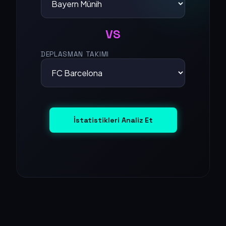
VS
DEPLASMAN TAKIMI
İstatistikleri Analiz Et