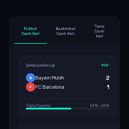
Tenis
Futbol
Basketbol
Canlı
Canlı Veri
Canlı Veri
Veri
Şampiyonlar Ligi
74'
2
Bayern Münih
B
1
FC Barcelona
F
Topla Oynama
54% - 46%