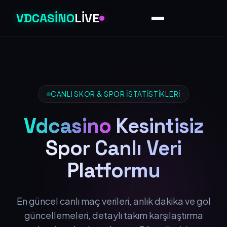
VDCASINO
LIVE
CANLI SKOR & SPOR İSTATISTIKLERI
Vdcasino
Kesintisiz
Spor Canlı Veri
Platformu
En güncel canlı maç verileri, anlık dakika ve gol
güncellemeleri, detaylı takım karşılaştırma