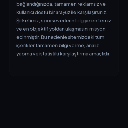
bağlandığınızda, tamamen reklamsız ve
kullanıcı dostu bir arayüz ile karşılaşırsınız.
Şirketimiz, sporseverlerin bilgiye en temiz
ve en objektif yoldan ulaşmasını misyon
edinmiştir. Bu nedenle sitemizdeki tüm
içerikler tamamen bilgi verme, analiz
yapma ve istatistiki karşılaştırma amaçlıdır.