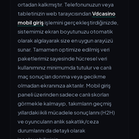
ortadan kalkmıştır. Telefonunuzun veya
tabletinizin web tarayıcısından
Vdcasino
mobil giriş
işlemini gerçekleştirdiğinizde,
sistemimiz ekran boyutunuzu otomatik
olarak algılayarak size en uygun arayüzü
sunar. Tamamen optimize edilmiş veri
paketlerimiz sayesinde hücresel veri
kullanımınız minimumda tutulur ve canlı
maç sonuçları donma veya gecikme
olmadan ekranınıza aktarılır. Mobil giriş
paneli üzerinden sadece canlı skorları
görmekle kalmayıp, takımların geçmiş
yıllardaki ikili mücadele sonuçlarını (H2H)
ve oyuncuların anlık sakatlık/ceza
durumlarını da detaylı olarak