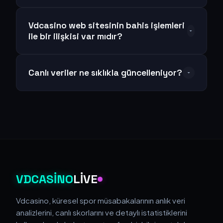
tablolarını cep telefonunuzdan kesintisiz
Güvenilir ve hızlı veri erişimi sunan Vdcasino
olarak takip edebilirsiniz.
Vdcasino web sitesinin bahis işlemleri
resmi adres yönlendirmeleri üzerinden tek
ile bir ilişkisi var mıdır?
tıkla platforma ulaşabilir, en güncel spor
verilerine anında giriş yapabilirsiniz.
Hayır. Vdcasino tamamen bağımsız bir spor
Canlı veriler ne sıklıkla güncelleniyor?
analiz ve canlı skor portalıdır. Sitemizde hiçbir
şekilde illegal veya legal bahis
Müsabaka verileri, anlık veri sağlayıcı
oynatılmamaktadır. İsmimiz sadece bir marka
kanallarımız aracılığıyla saniyeler içinde
çağrışımıdır.
güncellenerek en doğru istatistiklerin ve
anında giriş kolaylığının eş zamanlı sunulmasını
sağlar.
VDCASINO
LIVE
Vdcasino, küresel spor müsabakalarının anlık veri
analizlerini, canlı skorlarını ve detaylı istatistiklerini