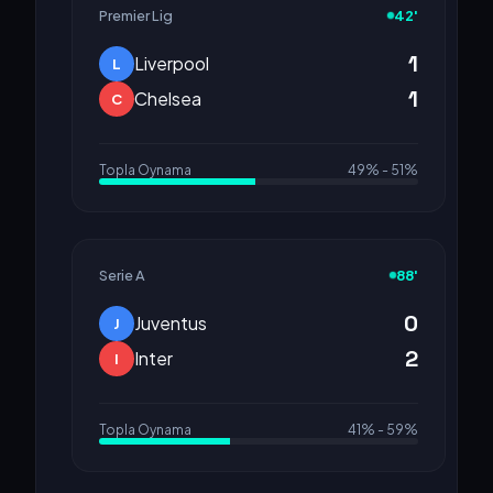
Premier Lig
42'
1
Liverpool
L
1
Chelsea
C
Topla Oynama
49% - 51%
Serie A
88'
0
Juventus
J
2
Inter
I
Topla Oynama
41% - 59%