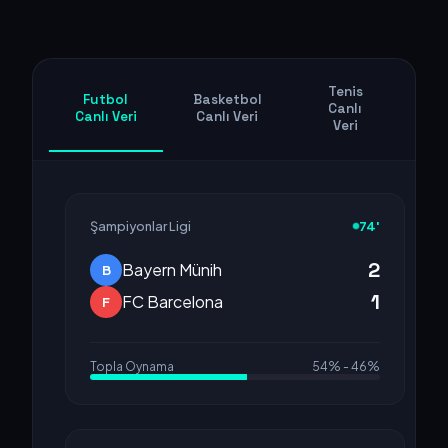
Tenis
Futbol
Basketbol
Canlı
Canlı Veri
Canlı Veri
Veri
Şampiyonlar Ligi
74'
2
Bayern Münih
B
1
FC Barcelona
F
Topla Oynama
54% - 46%