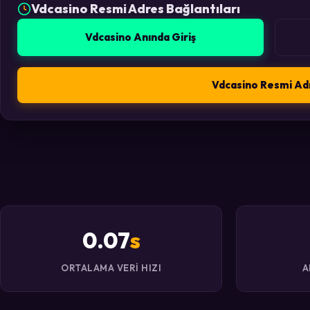
Vdcasino Resmi Adres Bağlantıları
Vdcasino Anında Giriş
Vdcasino Resmi Ad
0.07
s
ORTALAMA VERI HIZI
A