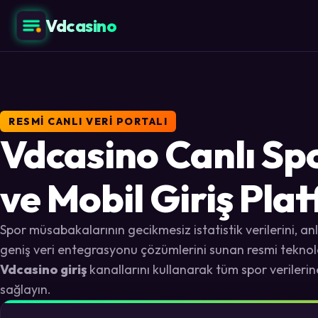
Vdcasino
RESMI CANLI VERI PORTALI
Vdcasino Canlı Spo
ve Mobil Giriş Pla
Spor müsabakalarının gecikmesiz istatistik verilerini, anl
geniş veri entegrasyonu çözümlerini sunan resmi teknoloj
Vdcasino giriş
kanallarını kullanarak tüm spor verileri
sağlayın.