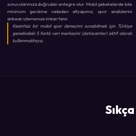
sunucularımıza doğrudan entegre olur. Mobil şebekelerde bile
minimum gecikme vadeden altyapımız, spor analizlerini
anbean izlemenize imkan tanır.
Kesintisiz bir mobil spor deneyimi sunabilmek için Türkiye
genelindeki 5 farklı veri merkezini (datacenter) aktif olarak
kullanmaktayız.
Sıkça