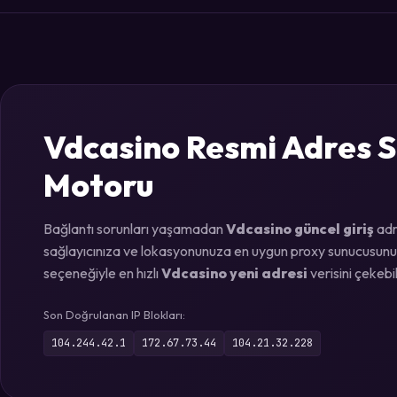
Vdcasino Resmi Adres 
Motoru
Bağlantı sorunları yaşamadan
Vdcasino güncel giriş
adr
sağlayıcınıza ve lokasyonunuza en uygun proxy sunucusunu be
seçeneğiyle en hızlı
Vdcasino yeni adresi
verisini çekebil
Son Doğrulanan IP Blokları:
104.244.42.1
172.67.73.44
104.21.32.228