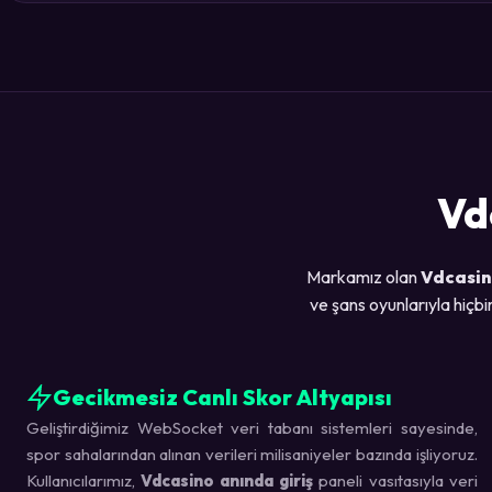
Vd
Markamız olan
Vdcasin
ve şans oyunlarıyla hiçbir
Gecikmesiz Canlı Skor Altyapısı
Geliştirdiğimiz WebSocket veri tabanı sistemleri sayesinde,
spor sahalarından alınan verileri milisaniyeler bazında işliyoruz.
Kullanıcılarımız,
Vdcasino anında giriş
paneli vasıtasıyla veri