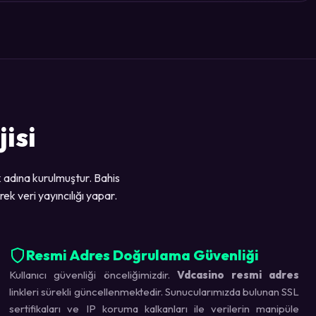
isi
ak adına kurulmuştur. Bahis
rek veri yayıncılığı yapar.
Resmi Adres Doğrulama Güvenliği
Kullanıcı güvenliği önceliğimizdir.
Vdcasino resmi adres
linkleri sürekli güncellenmektedir. Sunucularımızda bulunan SSL
sertifikaları ve IP koruma kalkanları ile verilerin manipüle