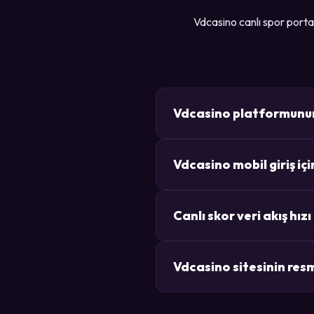
Vdcasino canlı spor portal
Vdcasino platformunun 
Vdcasino resmi veri platformu
Vdcasino mobil giriş iç
anında giriş linklerini kullanabi
Hayır,
Vdcasino mobil giriş
iç
Canlı skor veri akış hı
tüm modern mobil tarayıcılarla
bağlanabilirsiniz.
Vdcasino, doğrudan stadyum ve 
Vdcasino sitesinin resm
0.1 saniye arasındadır. Bu hız, 
Ülkemizdeki internet altyapı s