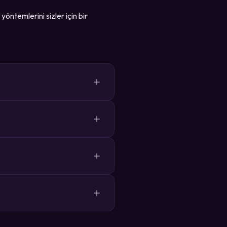
öntemlerini sizler için bir
alan
Vdcasino güncel giriş
ve
e yapar.
emeniz gerekmez. Web sitemiz
k mobil veri akışına doğrudan
e oranımız ortalama 0.04 ila
larını öğrenmenizi sağlar.
 adresler zaman zaman