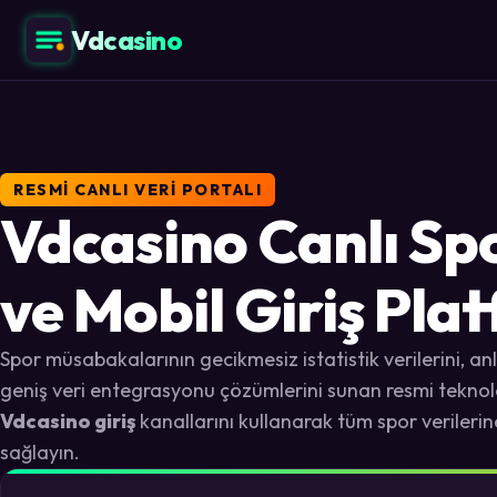
Vdcasino
RESMI CANLI VERI PORTALI
Vdcasino Canlı Spo
ve Mobil Giriş Pla
Spor müsabakalarının gecikmesiz istatistik verilerini, anl
geniş veri entegrasyonu çözümlerini sunan resmi teknoloj
Vdcasino giriş
kanallarını kullanarak tüm spor verileri
sağlayın.