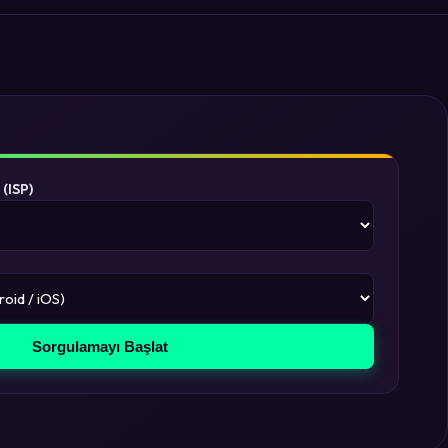
 (ISP)
Sorgulamayı Başlat