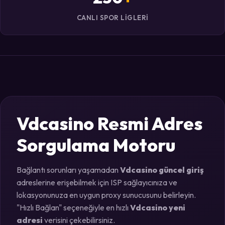
CANLI SPOR LIGLERI
Vdcasino Resmi Adres
Sorgulama Motoru
Bağlantı sorunları yaşamadan
Vdcasino güncel giriş
adreslerine erişebilmek için ISP sağlayıcınıza ve
lokasyonunuza en uygun proxy sunucusunu belirleyin.
"Hızlı Bağlan" seçeneğiyle en hızlı
Vdcasino yeni
adresi
verisini çekebilirsiniz.