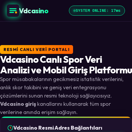
Vdcasino
SYSTEM ONLINE:
17
ms
RESMI CANLI VERI PORTALI
Vdcasino Canlı Spor Veri
Analizi ve Mobil Giriş Platformu
Spor müsabakalarının gecikmesiz istatistik verilerini,
anlık skor takibini ve geniş veri entegrasyonu
çözümlerini sunan resmi teknoloji sağlayıcısıyız.
Vdcasino giriş
kanallarını kullanarak tüm spor
verilerine anında erişim sağlayın.
Vdcasino Resmi Adres Bağlantıları