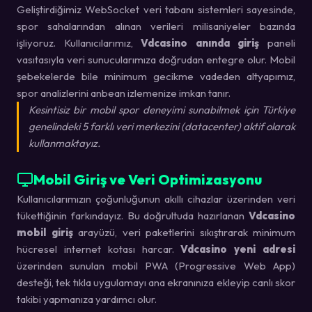
Geliştirdiğimiz WebSocket veri tabanı sistemleri sayesinde,
spor sahalarından alınan verileri milisaniyeler bazında
işliyoruz. Kullanıcılarımız,
Vdcasino anında giriş
paneli
vasıtasıyla veri sunucularımıza doğrudan entegre olur. Mobil
şebekelerde bile minimum gecikme vadeden altyapımız,
spor analizlerini anbean izlemenize imkan tanır.
Kesintisiz bir mobil spor deneyimi sunabilmek için Türkiye
genelindeki 5 farklı veri merkezini (datacenter) aktif olarak
kullanmaktayız.
Mobil Giriş ve Veri Optimizasyonu
Kullanıcılarımızın çoğunluğunun akıllı cihazlar üzerinden veri
tükettiğinin farkındayız. Bu doğrultuda hazırlanan
Vdcasino
mobil giriş
arayüzü, veri paketlerini sıkıştırarak minimum
hücresel internet kotası harcar.
Vdcasino yeni adresi
üzerinden sunulan mobil PWA (Progressive Web App)
desteği, tek tıkla uygulamayı ana ekranınıza ekleyip canlı skor
takibi yapmanıza yardımcı olur.