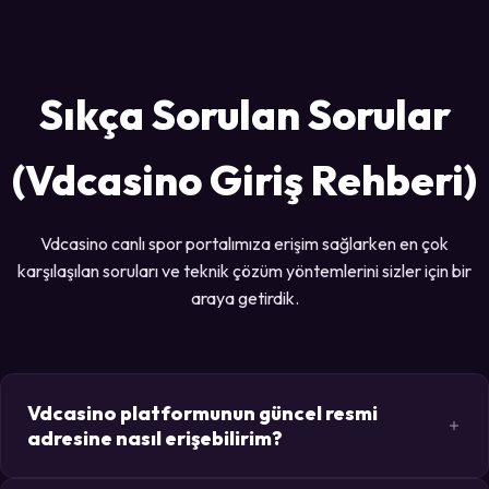
Sıkça Sorulan Sorular
(Vdcasino Giriş Rehberi)
Vdcasino canlı spor portalımıza erişim sağlarken en çok
karşılaşılan soruları ve teknik çözüm yöntemlerini sizler için bir
araya getirdik.
Vdcasino platformunun güncel resmi
adresine nasıl erişebilirim?