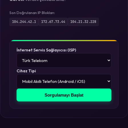
Son Doğrulanan IP Blokları:
104.244.42.1
172.67.73.44
104.21.32.228
İnternet Servis Sağlayıcısı (ISP)
Cihaz Tipi
Sorgulamayı Başlat