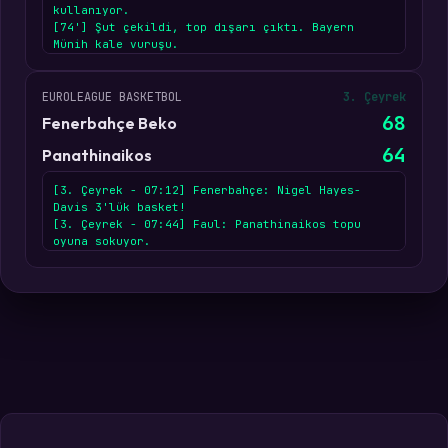
kullanıyor.
[74'] Şut çekildi, top dışarı çıktı. Bayern
Münih kale vuruşu.
EUROLEAGUE BASKETBOL
3. Çeyrek
68
Fenerbahçe Beko
64
Panathinaikos
[3. Çeyrek - 07:12] Fenerbahçe: Nigel Hayes-
Davis 3'lük basket!
[3. Çeyrek - 07:44] Faul: Panathinaikos topu
oyuna sokuyor.