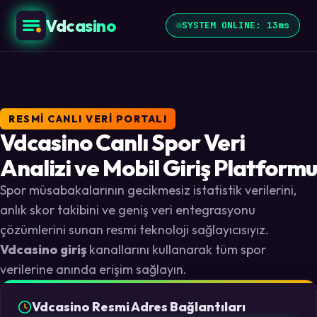
Vdcasino
SYSTEM ONLINE:
13
ms
RESMI CANLI VERI PORTALI
Vdcasino Canlı Spor Veri
Analizi ve Mobil Giriş Platformu
Spor müsabakalarının gecikmesiz istatistik verilerini,
anlık skor takibini ve geniş veri entegrasyonu
çözümlerini sunan resmi teknoloji sağlayıcısıyız.
Vdcasino giriş
kanallarını kullanarak tüm spor
verilerine anında erişim sağlayın.
Vdcasino Resmi Adres Bağlantıları