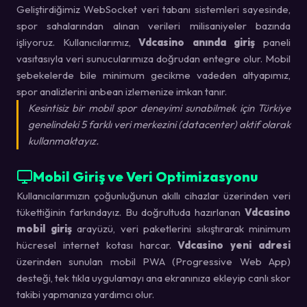
Geliştirdiğimiz WebSocket veri tabanı sistemleri sayesinde,
spor sahalarından alınan verileri milisaniyeler bazında
işliyoruz. Kullanıcılarımız,
Vdcasino anında giriş
paneli
vasıtasıyla veri sunucularımıza doğrudan entegre olur. Mobil
şebekelerde bile minimum gecikme vadeden altyapımız,
spor analizlerini anbean izlemenize imkan tanır.
Kesintisiz bir mobil spor deneyimi sunabilmek için Türkiye
genelindeki 5 farklı veri merkezini (datacenter) aktif olarak
kullanmaktayız.
Mobil Giriş ve Veri Optimizasyonu
Kullanıcılarımızın çoğunluğunun akıllı cihazlar üzerinden veri
tükettiğinin farkındayız. Bu doğrultuda hazırlanan
Vdcasino
mobil giriş
arayüzü, veri paketlerini sıkıştırarak minimum
hücresel internet kotası harcar.
Vdcasino yeni adresi
üzerinden sunulan mobil PWA (Progressive Web App)
desteği, tek tıkla uygulamayı ana ekranınıza ekleyip canlı skor
takibi yapmanıza yardımcı olur.