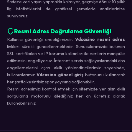
Sadece veri yayını yapmakla kalmıyor, geçmişe dönük 10 yıllık
lig istatistiklerini de grafiksel şemalarla analizlerinize
sunuyoruz.
Resmi Adres Doğrulama Güvenliği
Kullanıcı güvenliği önceliğimizdir.
Vdcasino resmi adres
linkleri sürekli güncellenmektedir. Sunucularımızda bulunan
SSL sertifikaları ve IP koruma kalkanları ile verilerin manipüle
edilmesini engelliyoruz. İnternet servis sağlayıcılarındaki dns
engellemelerini aşan akıllı yönlendiricilerimiz sayesinde,
kullanıcılarımız
Vdcasino güncel giriş
butonunu kullanarak
her şartta kesintisiz spor yayınına bağlanabilir.
Resmi adresimizi kontrol etmek için sitemizde yer alan akıllı
sorgulama motorunu dilediğiniz her an ücretsiz olarak
kullanabilirsiniz.