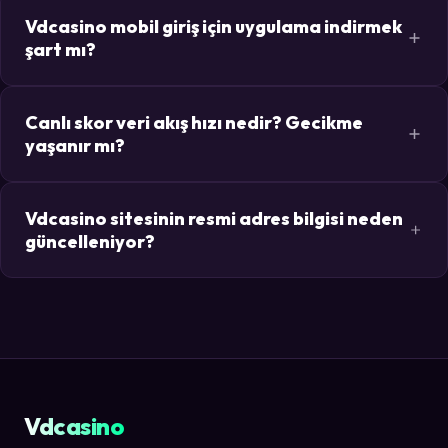
Vdcasino resmi veri platformuna her an engelsiz erişim
Vdcasino mobil giriş için uygulama indirmek
sağlamak amacıyla bu web sayfasında yer alan
Vdcasino
şart mı?
güncel giriş
ve anında giriş linklerini kullanabilirsiniz.
Sistemimiz anlık olarak en hızlı aktif proxy adresine
yönlendirme yapar.
Hayır,
Vdcasino mobil giriş
için herhangi bir dış kaynaklı
Canlı skor veri akış hızı nedir? Gecikme
uygulama (.apk veya .ipa dosyası) yüklemeniz gerekmez.
yaşanır mı?
Web sitemiz tüm modern mobil tarayıcılarla %100
uyumludur. Cihazınızın tarayıcısına güncel resmi adresi
yazarak mobil veri akışına doğrudan bağlanabilirsiniz.
Vdcasino, doğrudan stadyum ve spor sahalarındaki
Vdcasino sitesinin resmi adres bilgisi neden
alıcılardan (API sunucularından) veri alır. Gecikme oranımız
güncelleniyor?
ortalama 0.04 ila 0.1 saniye arasındadır. Bu hız, televizyon
veya uydu yayınlarından dahi daha hızlı bir şekilde maç
skorlarını öğrenmenizi sağlar.
Ülkemizdeki internet altyapı sağlayıcılarının uyguladığı genel
DNS ve erişim politikaları nedeniyle adresler zaman zaman
güncellenebilir.
Vdcasino yeni adresi
, kullanıcılara kesintisiz
canlı skor dağıtımı yapabilmek için teknik ekiplerimizce
anında aktif hale getirilir.
Vdcasino