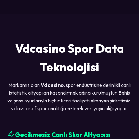
Vdcasino Spor Data
Teknolojisi
Markamız olan
Vdcasino
, spor endüstrisine derinlikli canlı
istatistik altyapıları kazandırmak adına kurulmuştur. Bahis
ve şans oyunlarıyla hiçbir ticari faaliyeti olmayan şirketimiz,
yalnızca saf spor analitiği üreterek veri yayıncılığı yapar.
Gecikmesiz Canlı Skor Altyapısı