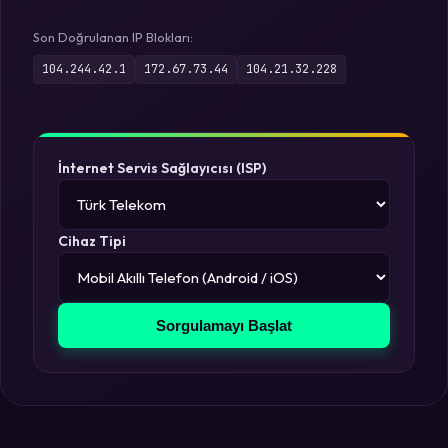
Son Doğrulanan IP Blokları:
104.244.42.1
172.67.73.44
104.21.32.228
İnternet Servis Sağlayıcısı (ISP)
Cihaz Tipi
Sorgulamayı Başlat