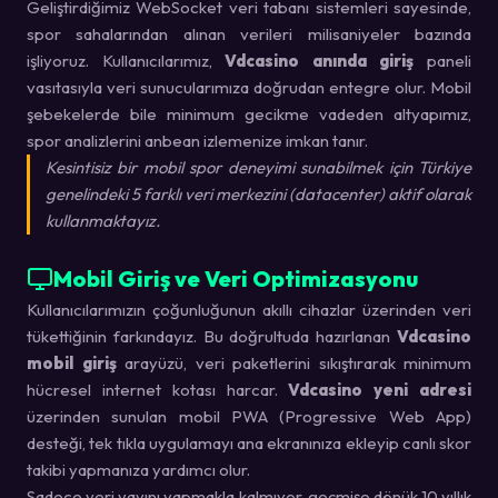
Geliştirdiğimiz WebSocket veri tabanı sistemleri sayesinde,
spor sahalarından alınan verileri milisaniyeler bazında
işliyoruz. Kullanıcılarımız,
Vdcasino anında giriş
paneli
vasıtasıyla veri sunucularımıza doğrudan entegre olur. Mobil
şebekelerde bile minimum gecikme vadeden altyapımız,
spor analizlerini anbean izlemenize imkan tanır.
Kesintisiz bir mobil spor deneyimi sunabilmek için Türkiye
genelindeki 5 farklı veri merkezini (datacenter) aktif olarak
kullanmaktayız.
Mobil Giriş ve Veri Optimizasyonu
Kullanıcılarımızın çoğunluğunun akıllı cihazlar üzerinden veri
tükettiğinin farkındayız. Bu doğrultuda hazırlanan
Vdcasino
mobil giriş
arayüzü, veri paketlerini sıkıştırarak minimum
hücresel internet kotası harcar.
Vdcasino yeni adresi
üzerinden sunulan mobil PWA (Progressive Web App)
desteği, tek tıkla uygulamayı ana ekranınıza ekleyip canlı skor
takibi yapmanıza yardımcı olur.
Sadece veri yayını yapmakla kalmıyor, geçmişe dönük 10 yıllık