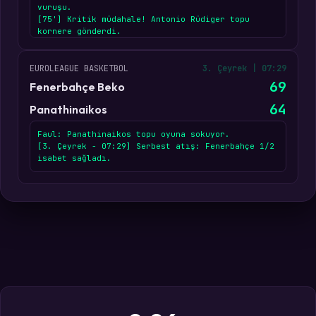
vuruşu.
[75'] Kritik müdahale! Antonio Rüdiger topu
kornere gönderdi.
EUROLEAGUE BASKETBOL
3. Çeyrek | 07:29
69
Fenerbahçe Beko
64
Panathinaikos
Faul: Panathinaikos topu oyuna sokuyor.
[3. Çeyrek - 07:29] Serbest atış: Fenerbahçe 1/2
isabet sağladı.