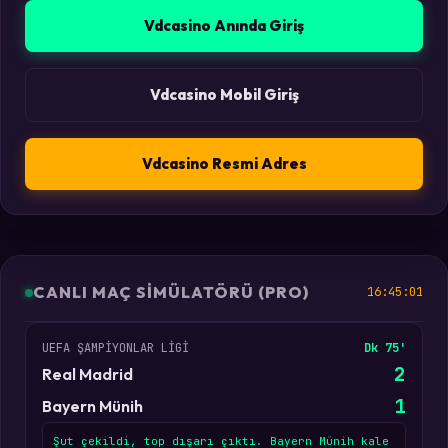
Vdcasino Anında Giriş
Vdcasino Mobil Giriş
Vdcasino Resmi Adres
CANLI MAÇ SİMÜLATÖRÜ (PRO)
16:45:02
UEFA ŞAMPİYONLAR LİGİ
Dk 75'
2
Real Madrid
1
Bayern Münih
Şut çekildi, top dışarı çıktı. Bayern Münih kale