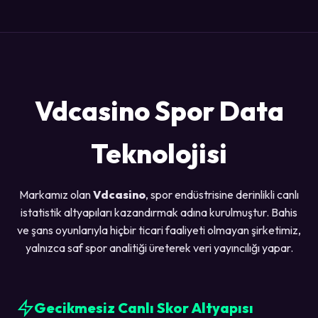
Vdcasino Spor Data
Teknolojisi
Markamız olan
Vdcasino
, spor endüstrisine derinlikli canlı
istatistik altyapıları kazandırmak adına kurulmuştur. Bahis
ve şans oyunlarıyla hiçbir ticari faaliyeti olmayan şirketimiz,
yalnızca saf spor analitiği üreterek veri yayıncılığı yapar.
Gecikmesiz Canlı Skor Altyapısı