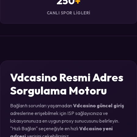
250
+
CANLI SPOR LIGLERI
Vdcasino Resmi Adres
Sorgulama Motoru
Bağlantı sorunları yaşamadan
Vdcasino güncel giriş
adreslerine erişebilmek için ISP sağlayıcınıza ve
lokasyonunuza en uygun proxy sunucusunu belirleyin.
"Hızlı Bağlan" seçeneğiyle en hızlı
Vdcasino yeni
adresi
verisini çekebilirsiniz.