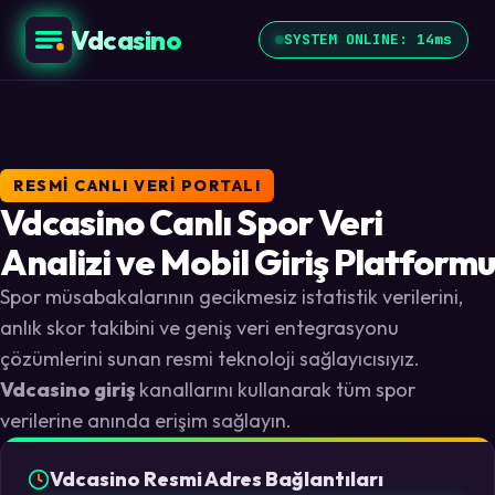
Vdcasino
SYSTEM ONLINE:
14
ms
RESMI CANLI VERI PORTALI
Vdcasino Canlı Spor Veri
Analizi ve Mobil Giriş Platformu
Spor müsabakalarının gecikmesiz istatistik verilerini,
anlık skor takibini ve geniş veri entegrasyonu
çözümlerini sunan resmi teknoloji sağlayıcısıyız.
Vdcasino giriş
kanallarını kullanarak tüm spor
verilerine anında erişim sağlayın.
Vdcasino Resmi Adres Bağlantıları