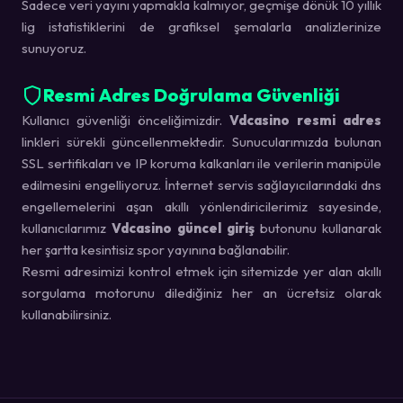
Sadece veri yayını yapmakla kalmıyor, geçmişe dönük 10 yıllık
lig istatistiklerini de grafiksel şemalarla analizlerinize
sunuyoruz.
Resmi Adres Doğrulama Güvenliği
Kullanıcı güvenliği önceliğimizdir.
Vdcasino resmi adres
linkleri sürekli güncellenmektedir. Sunucularımızda bulunan
SSL sertifikaları ve IP koruma kalkanları ile verilerin manipüle
edilmesini engelliyoruz. İnternet servis sağlayıcılarındaki dns
engellemelerini aşan akıllı yönlendiricilerimiz sayesinde,
kullanıcılarımız
Vdcasino güncel giriş
butonunu kullanarak
her şartta kesintisiz spor yayınına bağlanabilir.
Resmi adresimizi kontrol etmek için sitemizde yer alan akıllı
sorgulama motorunu dilediğiniz her an ücretsiz olarak
kullanabilirsiniz.