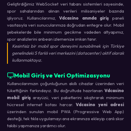
Geliştirdiğimiz WebSocket veri tabanı sistemleri sayesinde,
spor sahalarından alınan verileri milisaniyeler bazında
işliyoruz. Kullanıcılarımız,
Vdcasino anında giriş
paneli
vasıtasıyla veri sunucularımıza doğrudan entegre olur. Mobil
şebekelerde bile minimum gecikme vadeden altyapımız,
spor analizlerini anbean izlemenize imkan tanır.
Kesintisiz bir mobil spor deneyimi sunabilmek için Türkiye
genelindeki 5 farklı veri merkezini (datacenter) aktif olarak
kullanmaktayız.
Mobil Giriş ve Veri Optimizasyonu
Kullanıcılarımızın çoğunluğunun akıllı cihazlar üzerinden veri
tükettiğinin farkındayız. Bu doğrultuda hazırlanan
Vdcasino
mobil giriş
arayüzü, veri paketlerini sıkıştırarak minimum
hücresel internet kotası harcar.
Vdcasino yeni adresi
üzerinden sunulan mobil PWA (Progressive Web App)
desteği, tek tıkla uygulamayı ana ekranınıza ekleyip canlı skor
takibi yapmanıza yardımcı olur.