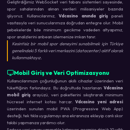
Geliştirdiğimiz WebSocket veri tabanı sistemleri sayesinde,
spor sahalarından alınan verileri milisaniyeler bazında
işliyoruz. Kullanıcılarımız,
Vdcasino anında giriş
paneli
vasıtasıyla veri sunucularımıza doğrudan entegre olur. Mobil
şebekelerde bile minimum gecikme vadeden altyapımız,
spor analizlerini anbean izlemenize imkan tanır.
Kesintisiz bir mobil spor deneyimi sunabilmek için Türkiye
genelindeki 5 farklı veri merkezini (datacenter) aktif olarak
kullanmaktayız.
Mobil Giriş ve Veri Optimizasyonu
Kullanıcılarımızın çoğunluğunun akıllı cihazlar üzerinden veri
tükettiğinin farkındayız. Bu doğrultuda hazırlanan
Vdcasino
mobil giriş
arayüzü, veri paketlerini sıkıştırarak minimum
hücresel internet kotası harcar.
Vdcasino yeni adresi
üzerinden sunulan mobil PWA (Progressive Web App)
desteği, tek tıkla uygulamayı ana ekranınıza ekleyip canlı skor
takibi yapmanıza yardımcı olur.
Sadece veri yayını yapmakla kalmıyor, geçmişe dönük 10 yıllık