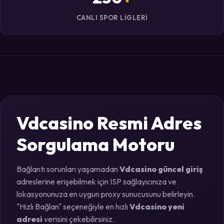
CANLI SPOR LIGLERI
Vdcasino Resmi Adres
Sorgulama Motoru
Bağlantı sorunları yaşamadan
Vdcasino güncel giriş
adreslerine erişebilmek için ISP sağlayıcınıza ve
lokasyonunuza en uygun proxy sunucusunu belirleyin.
"Hızlı Bağlan" seçeneğiyle en hızlı
Vdcasino yeni
adresi
verisini çekebilirsiniz.