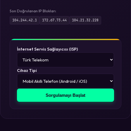
Son Doğrulanan IP Blokları:
104.244.42.1
172.67.73.44
104.21.32.228
İnternet Servis Sağlayıcısı (ISP)
Cihaz Tipi
Sorgulamayı Başlat