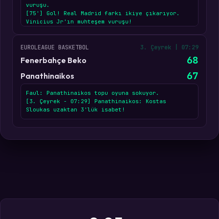
vuruşu.
[75'] Gol! Real Madrid farkı ikiye çıkarıyor.
Vinicius Jr'ın muhteşem vuruşu!
EUROLEAGUE BASKETBOL
3. Çeyrek | 07:29
68
Fenerbahçe Beko
67
Panathinaikos
Faul: Panathinaikos topu oyuna sokuyor.
[3. Çeyrek - 07:29] Panathinaikos: Kostas
Sloukas uzaktan 3'lük isabet!