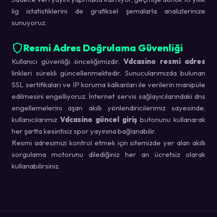
lig istatistiklerini de grafiksel şemalarla analizlerinize
sunuyoruz.
Resmi Adres Doğrulama Güvenliği
Kullanıcı güvenliği önceliğimizdir.
Vdcasino resmi adres
linkleri sürekli güncellenmektedir. Sunucularımızda bulunan
SSL sertifikaları ve IP koruma kalkanları ile verilerin manipüle
edilmesini engelliyoruz. İnternet servis sağlayıcılarındaki dns
engellemelerini aşan akıllı yönlendiricilerimiz sayesinde,
kullanıcılarımız
Vdcasino güncel giriş
butonunu kullanarak
her şartta kesintisiz spor yayınına bağlanabilir.
Resmi adresimizi kontrol etmek için sitemizde yer alan akıllı
sorgulama motorunu dilediğiniz her an ücretsiz olarak
kullanabilirsiniz.