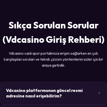
Sıkça Sorulan Sorular
(Vdcasino Giriş Rehberi)
Vdcasino canlı spor portalımıza erişim sağlarken en çok
karşılaşılan soruları ve teknik çözüm yöntemlerini sizler için bir
araya getirdik.
Vdcasino platformunun güncel resmi
adresine nasıl erişebilirim?