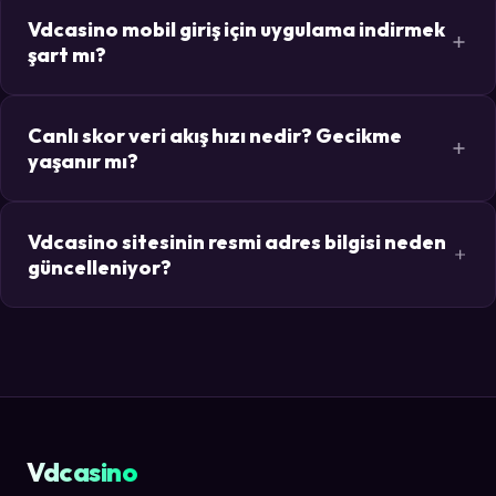
Vdcasino resmi veri platformuna her an engelsiz erişim
Vdcasino mobil giriş için uygulama indirmek
sağlamak amacıyla bu web sayfasında yer alan
Vdcasino
şart mı?
güncel giriş
ve anında giriş linklerini kullanabilirsiniz.
Sistemimiz anlık olarak en hızlı aktif proxy adresine
yönlendirme yapar.
Hayır,
Vdcasino mobil giriş
için herhangi bir dış kaynaklı
Canlı skor veri akış hızı nedir? Gecikme
uygulama (.apk veya .ipa dosyası) yüklemeniz gerekmez.
yaşanır mı?
Web sitemiz tüm modern mobil tarayıcılarla %100
uyumludur. Cihazınızın tarayıcısına güncel resmi adresi
yazarak mobil veri akışına doğrudan bağlanabilirsiniz.
Vdcasino, doğrudan stadyum ve spor sahalarındaki
Vdcasino sitesinin resmi adres bilgisi neden
alıcılardan (API sunucularından) veri alır. Gecikme oranımız
güncelleniyor?
ortalama 0.04 ila 0.1 saniye arasındadır. Bu hız, televizyon
veya uydu yayınlarından dahi daha hızlı bir şekilde maç
skorlarını öğrenmenizi sağlar.
Ülkemizdeki internet altyapı sağlayıcılarının uyguladığı genel
DNS ve erişim politikaları nedeniyle adresler zaman zaman
güncellenebilir.
Vdcasino yeni adresi
, kullanıcılara kesintisiz
canlı skor dağıtımı yapabilmek için teknik ekiplerimizce
anında aktif hale getirilir.
Vdcasino