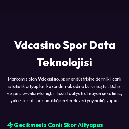
Vdcasino Spor Data
Teknolojisi
Markamız olan
Vdcasino
, spor endüstrisine derinlikli canlı
istatistik altyapıları kazandırmak adına kurulmuştur. Bahis
ve şans oyunlarıyla hiçbir ticari faaliyeti olmayan şirketimiz,
yalnızca saf spor analitiği üreterek veri yayıncılığı yapar.
Gecikmesiz Canlı Skor Altyapısı