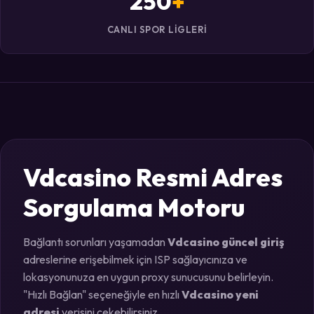
250
+
CANLI SPOR LIGLERI
Vdcasino Resmi Adres
Sorgulama Motoru
Bağlantı sorunları yaşamadan
Vdcasino güncel giriş
adreslerine erişebilmek için ISP sağlayıcınıza ve
lokasyonunuza en uygun proxy sunucusunu belirleyin.
"Hızlı Bağlan" seçeneğiyle en hızlı
Vdcasino yeni
adresi
verisini çekebilirsiniz.