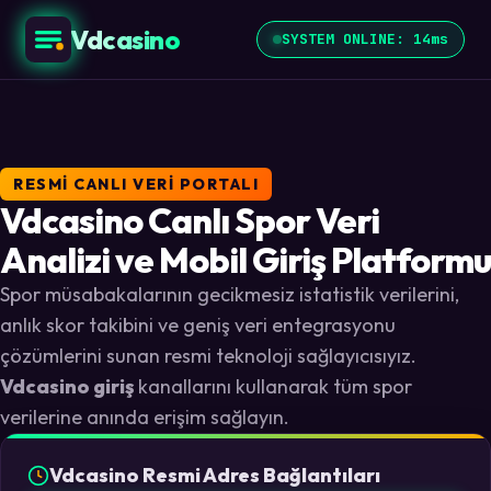
Vdcasino
SYSTEM ONLINE:
14
ms
RESMI CANLI VERI PORTALI
Vdcasino Canlı Spor Veri
Analizi ve Mobil Giriş Platformu
Spor müsabakalarının gecikmesiz istatistik verilerini,
anlık skor takibini ve geniş veri entegrasyonu
çözümlerini sunan resmi teknoloji sağlayıcısıyız.
Vdcasino giriş
kanallarını kullanarak tüm spor
verilerine anında erişim sağlayın.
Vdcasino Resmi Adres Bağlantıları