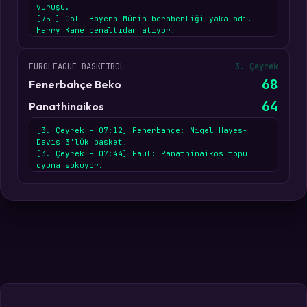
vuruşu.
[75'] Gol! Bayern Münih beraberliği yakaladı.
Harry Kane penaltıdan atıyor!
EUROLEAGUE BASKETBOL
3. Çeyrek
68
Fenerbahçe Beko
64
Panathinaikos
[3. Çeyrek - 07:12] Fenerbahçe: Nigel Hayes-
Davis 3'lük basket!
[3. Çeyrek - 07:44] Faul: Panathinaikos topu
oyuna sokuyor.