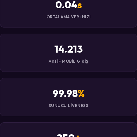
0.04
s
ORTALAMA VERI HIZI
14.213
AKTIF MOBIL GIRIŞ
99.98
%
SUNUCU LIVENESS