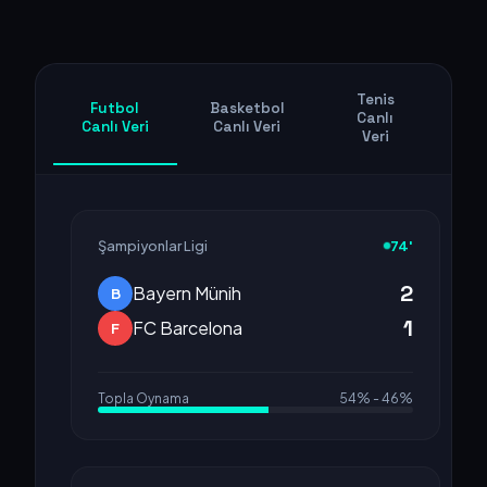
Tenis
Futbol
Basketbol
Canlı
Canlı Veri
Canlı Veri
Veri
Şampiyonlar Ligi
74'
2
Bayern Münih
B
1
FC Barcelona
F
Topla Oynama
54% - 46%