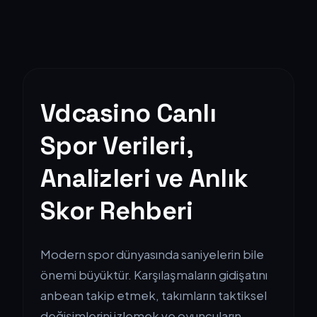
Vdcasino Canlı
Spor Verileri,
Analizleri ve Anlık
Skor Rehberi
Modern spor dünyasında saniyelerin bile
önemi büyüktür. Karşılaşmaların gidişatını
anbean takip etmek, takımların taktiksel
değişimlerini izlemek ve oyuncuların