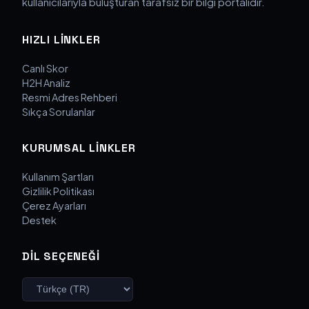
kullanıcılarıyla buluşturan tarafsız bir bilgi portalıdır.
HIZLI LINKLER
Canlı Skor
H2H Analiz
Resmi Adres Rehberi
Sıkça Sorulanlar
KURUMSAL LINKLER
Kullanım Şartları
Gizlilik Politikası
Çerez Ayarları
Destek
DIL SEÇENEĞI