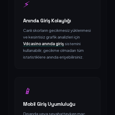
⚡
Anında Giriş Kolaylığı
Canlı skorların gecikmesiz yüklenmesi
ve kesintisiz grafik analizleri için
Vdcasino anında giriş
sistemini
kullanabilir, gecikme olmadan tüm
istatistiklere anında erişebilirsiniz.
📱
Mobil Giriş Uyumluluğu
Dışarıda veya seyahatteyken maç