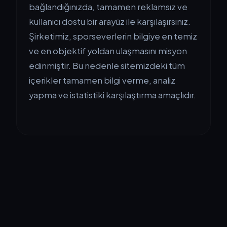
bağlandığınızda, tamamen reklamsız ve
kullanıcı dostu bir arayüz ile karşılaşırsınız.
Şirketimiz, sporseverlerin bilgiye en temiz
ve en objektif yoldan ulaşmasını misyon
edinmiştir. Bu nedenle sitemizdeki tüm
içerikler tamamen bilgi verme, analiz
yapma ve istatistiki karşılaştırma amaçlıdır.