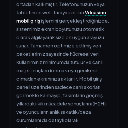
ortadan kalkmıştır. Telefonunuzun veya
tabletinizin web tarayıcısından
Vdcasino
mobil giriş
işlemini gerçekleştirdiğinizde,
sistemimiz ekran boyutunuzu otomatik
olarak algılayarak size en uygun arayüzü
sunar. Tamamen optimize edilmiş veri
paketlerimiz sayesinde hücresel veri
kullanımınız minimumda tutulur ve canlı
maç sonuçları donma veya gecikme
olmadan ekranınıza aktarılır. Mobil giriş
paneli üzerinden sadece canlı skorları
görmekle kalmayıp, takımların geçmiş
yıllardaki ikili mücadele sonuçlarını (H2H)
ve oyuncuların anlık sakatlık/ceza
durumlarını da detaylı olarak