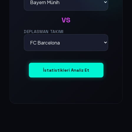
VS
DEPLASMAN TAKIMI
İstatistikleri Analiz Et