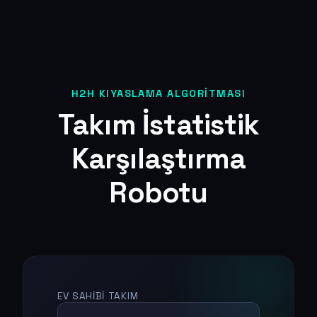
H2H KIYASLAMA ALGORITMASI
Takım İstatistik
Karşılaştırma
Robotu
EV SAHIBI TAKIM