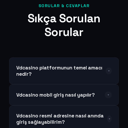
SORULAR & CEVAPLAR
Sıkça Sorulan
Sorular
Vdcasino platformunun temel amacı
nedir?
Vdcasino, futbol, basketbol, tenis gibi farklı
Vdcasino mobil giriş nasıl yapılır?
spor branşlarındaki müsabakaların canlı veri
akışını, taktiksel analizlerini ve anlık skorlarını
Mobil tarayıcınızın adres çubuğuna Vdcasino
kullanıcılarına sunan bir istatistik portalıdır.
Vdcasino resmi adresine nasıl anında
mobil giriş yazarak, herhangi bir ek program
giriş sağlayabilirim?
indirmeden tüm canlı spor verilerini ve maç