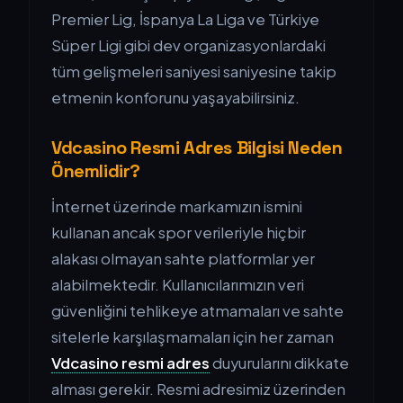
Premier Lig, İspanya La Liga ve Türkiye
Süper Ligi gibi dev organizasyonlardaki
tüm gelişmeleri saniyesi saniyesine takip
etmenin konforunu yaşayabilirsiniz.
Vdcasino Resmi Adres Bilgisi Neden
Önemlidir?
İnternet üzerinde markamızın ismini
kullanan ancak spor verileriyle hiçbir
alakası olmayan sahte platformlar yer
alabilmektedir. Kullanıcılarımızın veri
güvenliğini tehlikeye atmamaları ve sahte
sitelerle karşılaşmamaları için her zaman
Vdcasino resmi adres
duyurularını dikkate
alması gerekir. Resmi adresimiz üzerinden