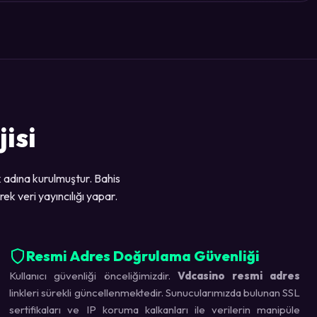
isi
ak adına kurulmuştur. Bahis
rek veri yayıncılığı yapar.
Resmi Adres Doğrulama Güvenliği
Kullanıcı güvenliği önceliğimizdir.
Vdcasino resmi adres
linkleri sürekli güncellenmektedir. Sunucularımızda bulunan SSL
sertifikaları ve IP koruma kalkanları ile verilerin manipüle