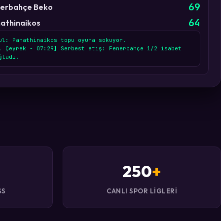
69
erbahçe Beko
64
athinaikos
ul: Panathinaikos topu oyuna sokuyor.
. Çeyrek - 07:29] Serbest atış: Fenerbahçe 1/2 isabet
ğladı.
250
+
SS
CANLI SPOR LIGLERI