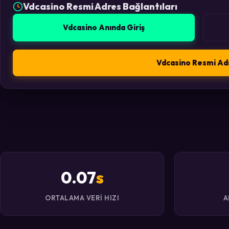
Vdcasino Resmi Adres Bağlantıları
Vdcasino Anında Giriş
Vdcasino Resmi Ad
0.07
s
ORTALAMA VERI HIZI
A