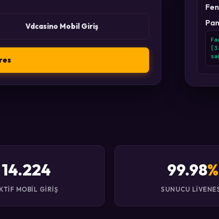
Fen
Pan
Vdcasino Mobil Giriş
Fa
[3
sa
res
14.224
99.98
%
KTIF MOBIL GIRIŞ
SUNUCU LIVENE