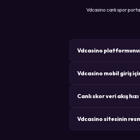
Vdcasino canlı spor portal
Vdcasino platformunun 
Vdcasino resmi veri platformu
Vdcasino mobil giriş iç
anında giriş linklerini kullanabi
Hayır,
Vdcasino mobil giriş
iç
Canlı skor veri akış hı
tüm modern mobil tarayıcılarla
bağlanabilirsiniz.
Vdcasino, doğrudan stadyum ve 
Vdcasino sitesinin resm
0.1 saniye arasındadır. Bu hız, 
Ülkemizdeki internet altyapı s