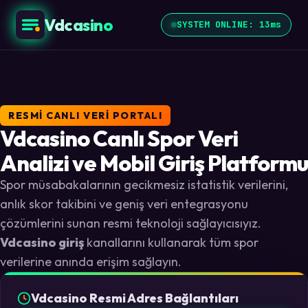
Vdcasino
SYSTEM ONLINE:
13
ms
RESMI CANLI VERI PORTALI
Vdcasino Canlı Spor Veri
Analizi ve Mobil Giriş Platformu
Spor müsabakalarının gecikmesiz istatistik verilerini,
anlık skor takibini ve geniş veri entegrasyonu
çözümlerini sunan resmi teknoloji sağlayıcısıyız.
Vdcasino giriş
kanallarını kullanarak tüm spor
verilerine anında erişim sağlayın.
Vdcasino Resmi Adres Bağlantıları