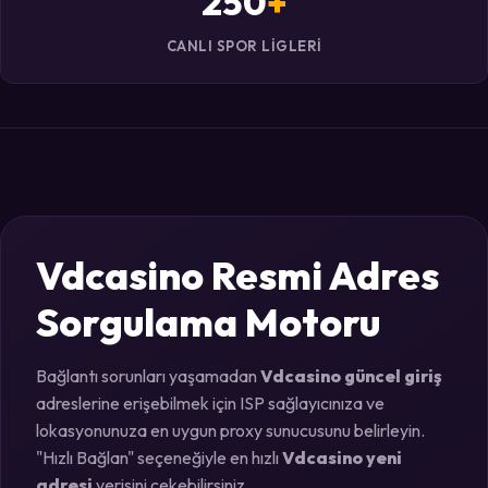
250
+
CANLI SPOR LIGLERI
Vdcasino Resmi Adres
Sorgulama Motoru
Bağlantı sorunları yaşamadan
Vdcasino güncel giriş
adreslerine erişebilmek için ISP sağlayıcınıza ve
lokasyonunuza en uygun proxy sunucusunu belirleyin.
"Hızlı Bağlan" seçeneğiyle en hızlı
Vdcasino yeni
adresi
verisini çekebilirsiniz.