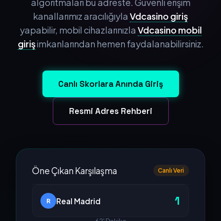
algoritmaları bu adreste. Güvenli erişim
kanallarımız aracılığıyla
Vdcasino giriş
yapabilir, mobil cihazlarınızla
Vdcasino mobil
giriş
imkanlarından hemen faydalanabilirsiniz.
Canlı Skorlara Anında Giriş
Resmi Adres Rehberi
Öne Çıkan Karşılaşma
Canlı Veri
1
Real Madrid
R