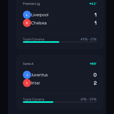
Premier Lig
42'
1
Liverpool
L
1
Chelsea
C
Topla Oynama
49% - 51%
Serie A
88'
0
Juventus
J
2
Inter
I
Topla Oynama
41% - 59%