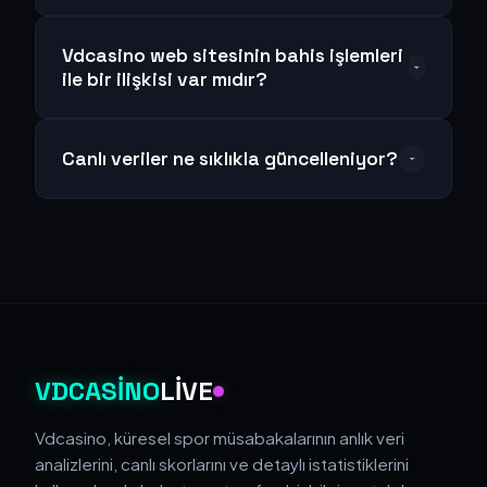
tablolarını cep telefonunuzdan kesintisiz
Güvenilir ve hızlı veri erişimi sunan Vdcasino
olarak takip edebilirsiniz.
Vdcasino web sitesinin bahis işlemleri
resmi adres yönlendirmeleri üzerinden tek
ile bir ilişkisi var mıdır?
tıkla platforma ulaşabilir, en güncel spor
verilerine anında giriş yapabilirsiniz.
Hayır. Vdcasino tamamen bağımsız bir spor
Canlı veriler ne sıklıkla güncelleniyor?
analiz ve canlı skor portalıdır. Sitemizde hiçbir
şekilde illegal veya legal bahis
Müsabaka verileri, anlık veri sağlayıcı
oynatılmamaktadır. İsmimiz sadece bir marka
kanallarımız aracılığıyla saniyeler içinde
çağrışımıdır.
güncellenerek en doğru istatistiklerin ve
anında giriş kolaylığının eş zamanlı sunulmasını
sağlar.
VDCASINO
LIVE
Vdcasino, küresel spor müsabakalarının anlık veri
analizlerini, canlı skorlarını ve detaylı istatistiklerini