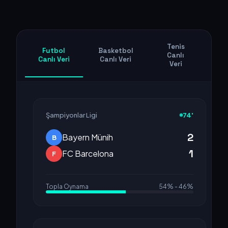
Tenis
Futbol
Basketbol
Canlı
Canlı Veri
Canlı Veri
Veri
Şampiyonlar Ligi
74'
2
Bayern Münih
B
1
FC Barcelona
F
Topla Oynama
54% - 46%