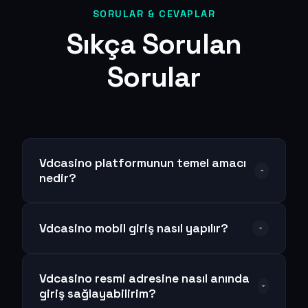
SORULAR & CEVAPLAR
Sıkça Sorulan
Sorular
Vdcasino platformunun temel amacı
nedir?
Vdcasino, futbol, basketbol, tenis gibi farklı
Vdcasino mobil giriş nasıl yapılır?
spor branşlarındaki müsabakaların canlı veri
akışını, taktiksel analizlerini ve anlık skorlarını
Mobil tarayıcınızın adres çubuğuna Vdcasino
kullanıcılarına sunan bir istatistik portalıdır.
Vdcasino resmi adresine nasıl anında
mobil giriş yazarak, herhangi bir ek program
giriş sağlayabilirim?
indirmeden tüm canlı spor verilerini ve maç