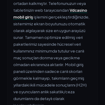
ortadan kalkmıştır. Telefonunuzun veya
tabletinizin web tarayıcısından
Vdcasino
mobil giriş
işlemini gerçekleştirdiğinizde,
sistemimiz ekran boyutunuzu otomatik
olarak algılayarak size en uygun arayüzü
sunar. Tamamen optimize edilmiş veri
paketlerimiz sayesinde hücresel veri
kullanımınız minimumda tutulur ve canlı
maç sonuçları donma veya gecikme
olmadan ekranınıza aktarılır. Mobil giriş
paneli üzerinden sadece canlı skorları
görmekle kalmayıp, takımların geçmiş
yıllardaki ikili mücadele sonuçlarını (H2H)
ve oyuncuların anlık sakatlık/ceza
durumlarını da detaylı olarak