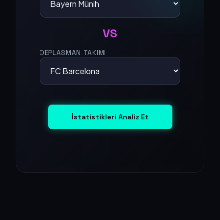
VS
DEPLASMAN TAKIMI
İstatistikleri Analiz Et