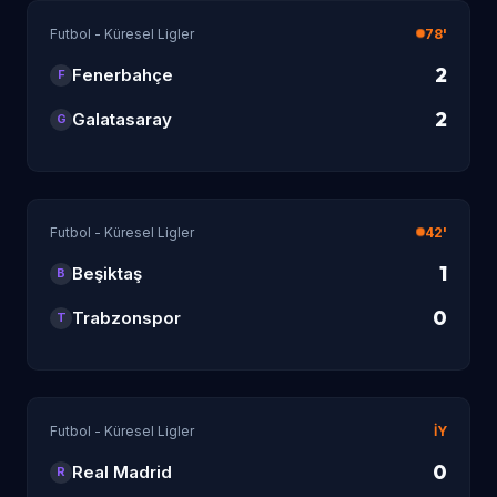
Futbol - Küresel Ligler
78'
2
Fenerbahçe
F
2
Galatasaray
G
Futbol - Küresel Ligler
42'
1
Beşiktaş
B
0
Trabzonspor
T
Futbol - Küresel Ligler
İY
0
Real Madrid
R