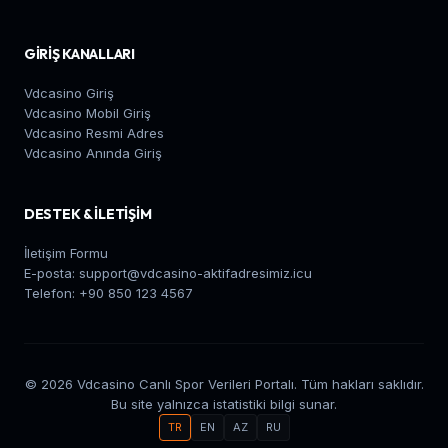
Hakkımızda
Özellikler
API Servisi
GIRIŞ KANALLARI
Vdcasino Giriş
Vdcasino Mobil Giriş
Vdcasino Resmi Adres
Vdcasino Anında Giriş
DESTEK & İLETIŞIM
İletişim Formu
E-posta: support@vdcasino-aktifadresimiz.icu
Telefon: +90 850 123 4567
© 2026 Vdcasino Canlı Spor Verileri Portalı. Tüm hakları saklıdır.