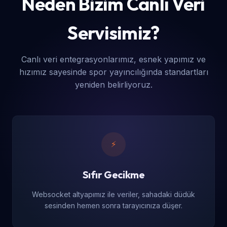
Neden Bizim Canlı Veri
Servisimiz?
Canlı veri entegrasyonlarımız, esnek yapımız ve
hızımız sayesinde spor yayıncılığında standartları
yeniden belirliyoruz.
⚡
Sıfır Gecikme
Websocket altyapımız ile veriler, sahadaki düdük