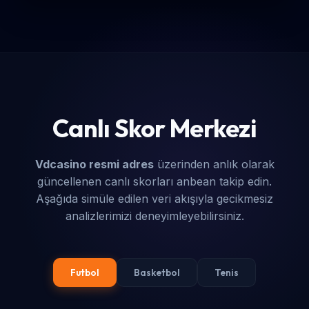
Canlı Skor Merkezi
Vdcasino resmi adres
üzerinden anlık olarak
güncellenen canlı skorları anbean takip edin.
Aşağıda simüle edilen veri akışıyla gecikmesiz
analizlerimizi deneyimleyebilirsiniz.
Futbol
Basketbol
Tenis