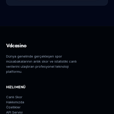
Gönder
Vdcasino
Dünya genelinde gerçekleşen spor
müsabakalarının anlık skor ve istatistiki canlı
verilerini ulaştıran profesyonel teknoloji
platformu.
HIZLI MENÜ
Canlı Skor