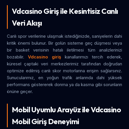
kararlarından ve optik tarama sistemlerinden
derlenmektedir.
Vdcasino Giriş ile Kesintisiz Canlı
Veri Akışı
Canlı spor verilerine ulaşmak istediğinizde, saniyelerin dahi
kritik önemi bulunur. Bir golün sisteme geç düşmesi veya
bir basket verisinin hatalı iletilmesi tüm analizlerinizi
bozabilir.
Vdcasino giriş
kanallarımızı tercih ederek,
küresel çaptaki veri merkezlerimiz tarafından doğrudan
optimize edilmiş canlı skor motorlarına erişim sağlarsınız.
Sunucularımız, en yoğun trafik anlarında dahi yüksek
performans göstererek donma ya da kasma gibi sorunların
önüne geçer.
Mobil Uyumlu Arayüz ile Vdcasino