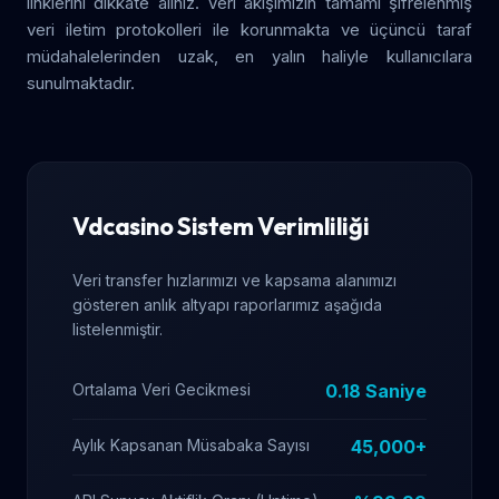
kapılmadan doğrudan en doğru istatistiklere ulaşmak için
her zaman sitemizde paylaşılan
Vdcasino resmi adres
linklerini dikkate alınız. Veri akışımızın tamamı şifrelenmiş
veri iletim protokolleri ile korunmakta ve üçüncü taraf
müdahalelerinden uzak, en yalın haliyle kullanıcılara
sunulmaktadır.
Vdcasino Sistem Verimliliği
Veri transfer hızlarımızı ve kapsama alanımızı
gösteren anlık altyapı raporlarımız aşağıda
listelenmiştir.
Ortalama Veri Gecikmesi
0.18 Saniye