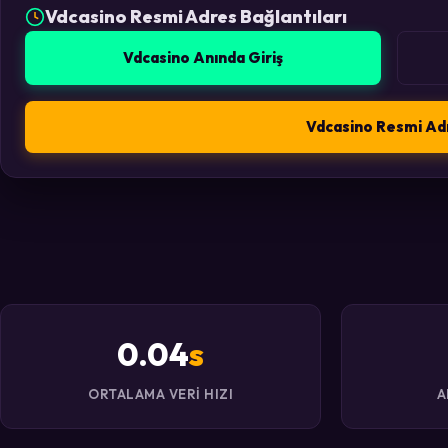
Vdcasino Resmi Adres Bağlantıları
Vdcasino Anında Giriş
Vdcasino Resmi Ad
0.04
s
ORTALAMA VERI HIZI
A