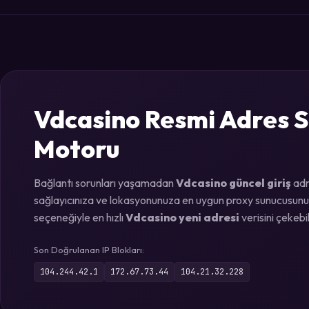
Vdcasino Resmi Adres 
Motoru
Bağlantı sorunları yaşamadan
Vdcasino güncel giriş
adr
sağlayıcınıza ve lokasyonunuza en uygun proxy sunucusunu be
seçeneğiyle en hızlı
Vdcasino yeni adresi
verisini çekebil
Son Doğrulanan IP Blokları:
104.244.42.1
172.67.73.44
104.21.32.228