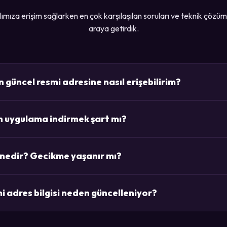
ımıza erişim sağlarken en çok karşılaşılan soruları ve teknik çözüm y
araya getirdik.
güncel resmi adresine nasıl erişebilirim?
na her an engelsiz erişim sağlamak amacıyla bu web sayfasında yer 
in uygulama indirmek şart mı?
lirsiniz. Sistemimiz anlık olarak en hızlı aktif proxy adresine yönlendirm
in herhangi bir dış kaynaklı uygulama (.apk veya .ipa dosyası) yükl
zı nedir? Gecikme yaşanır mı?
 %100 uyumludur. Cihazınızın tarayıcısına güncel resmi adresi yazara
spor sahalarındaki alıcılardan (API sunucularından) veri alır. Gecikm
i adres bilgisi neden güncelleniyor?
televizyon veya uydu yayınlarından dahi daha hızlı bir şekilde maç skor
ağlayıcılarının uyguladığı genel DNS ve erişim politikaları nedeniyle