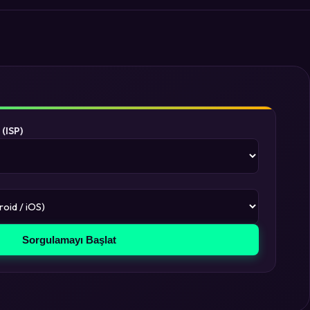
 (ISP)
Sorgulamayı Başlat