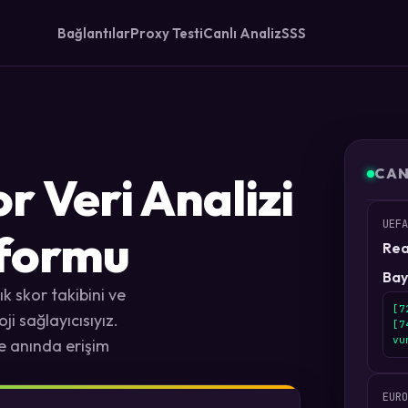
Bağlantılar
Proxy Testi
Canlı Analiz
SSS
CAN
r Veri Analizi
UEFA
tformu
Rea
Bay
ık skor takibini ve
[7
i sağlayıcısıyız.
[7
vu
ne anında erişim
EURO