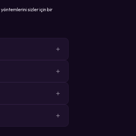
öntemlerini sizler için bir
alan
Vdcasino güncel giriş
ve
e yapar.
emeniz gerekmez. Web sitemiz
k mobil veri akışına doğrudan
e oranımız ortalama 0.04 ila
larını öğrenmenizi sağlar.
 adresler zaman zaman