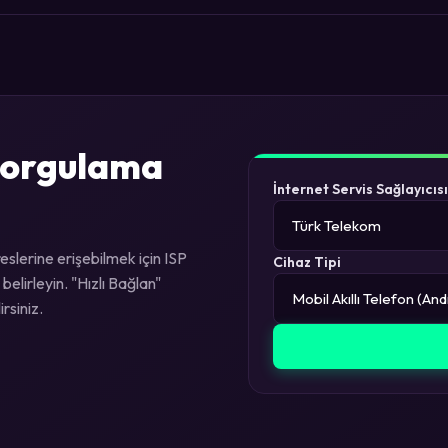
Sorgulama
İnternet Servis Sağlayıcısı
eslerine erişebilmek için ISP
Cihaz Tipi
lirleyin. "Hızlı Bağlan"
irsiniz.