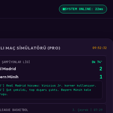
SYSTEM ONLINE:
22
ms
LI MAÇ SİMÜLATÖRÜ (PRO)
09:52:33
 ŞAMPİYONLAR LİGİ
Dk 74'
2
l Madrid
1
ern Münih
2'] Real Madrid hücumu: Vinicius Jr. korner kullanıyor.
4'] Şut çekildi, top dışarı çıktı. Bayern Münih kale
ruşu.
LEAGUE BASKETBOL
3. Çeyrek | 07:29