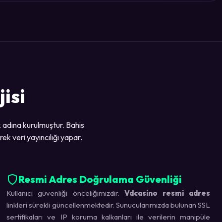
isi
ak adına kurulmuştur. Bahis
rek veri yayıncılığı yapar.
Resmi Adres Doğrulama Güvenliği
Kullanıcı güvenliği önceliğimizdir.
Vdcasino resmi adres
linkleri sürekli güncellenmektedir. Sunucularımızda bulunan SSL
sertifikaları ve IP koruma kalkanları ile verilerin manipüle