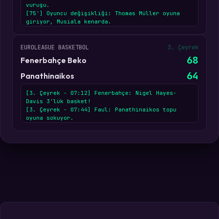
vuruşu.
[75'] Oyuncu değişikliği: Thomas Müller oyuna
giriyor, Musiala kenarda.
EUROLEAGUE BASKETBOL
3. Çeyrek
68
Fenerbahçe Beko
64
Panathinaikos
[3. Çeyrek - 07:12] Fenerbahçe: Nigel Hayes-
Davis 3'lük basket!
[3. Çeyrek - 07:44] Faul: Panathinaikos topu
oyuna sokuyor.