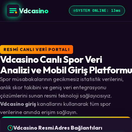
Vdcasino
SYSTEM ONLINE:
13
ms
RESMI CANLI VERI PORTALI
Vdcasino Canlı Spor Veri
Analizi ve Mobil Giriş Platformu
Spor müsabakalarının gecikmesiz istatistik verilerini,
anlık skor takibini ve geniş veri entegrasyonu
çözümlerini sunan resmi teknoloji sağlayıcısıyız.
Vdcasino giriş
kanallarını kullanarak tüm spor
verilerine anında erişim sağlayın.
Vdcasino Resmi Adres Bağlantıları