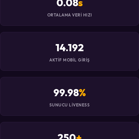
0.08
s
ORTALAMA VERI HIZI
14.192
AKTIF MOBIL GIRIŞ
99.98
%
SUNUCU LIVENESS
250
+