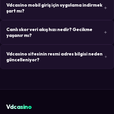
Vdcasino mobil giriş için uygulama indirmek
sağlamak amacıyla bu web sayfasında yer alan
Vdcasino
şart mı?
güncel giriş
ve anında giriş linklerini kullanabilirsiniz.
Sistemimiz anlık olarak en hızlı aktif proxy adresine
yönlendirme yapar.
Hayır,
Vdcasino mobil giriş
için herhangi bir dış kaynaklı
Canlı skor veri akış hızı nedir? Gecikme
uygulama (.apk veya .ipa dosyası) yüklemeniz gerekmez.
yaşanır mı?
Web sitemiz tüm modern mobil tarayıcılarla %100
uyumludur. Cihazınızın tarayıcısına güncel resmi adresi
yazarak mobil veri akışına doğrudan bağlanabilirsiniz.
Vdcasino, doğrudan stadyum ve spor sahalarındaki
Vdcasino sitesinin resmi adres bilgisi neden
alıcılardan (API sunucularından) veri alır. Gecikme oranımız
güncelleniyor?
ortalama 0.04 ila 0.1 saniye arasındadır. Bu hız, televizyon
veya uydu yayınlarından dahi daha hızlı bir şekilde maç
skorlarını öğrenmenizi sağlar.
Ülkemizdeki internet altyapı sağlayıcılarının uyguladığı genel
DNS ve erişim politikaları nedeniyle adresler zaman zaman
güncellenebilir.
Vdcasino yeni adresi
, kullanıcılara kesintisiz
canlı skor dağıtımı yapabilmek için teknik ekiplerimizce
anında aktif hale getirilir.
Vdcasino