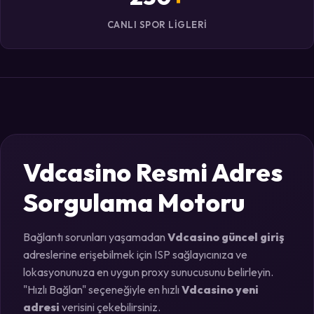
CANLI SPOR LIGLERI
Vdcasino Resmi Adres
Sorgulama Motoru
Bağlantı sorunları yaşamadan
Vdcasino güncel giriş
adreslerine erişebilmek için ISP sağlayıcınıza ve
lokasyonunuza en uygun proxy sunucusunu belirleyin.
"Hızlı Bağlan" seçeneğiyle en hızlı
Vdcasino yeni
adresi
verisini çekebilirsiniz.