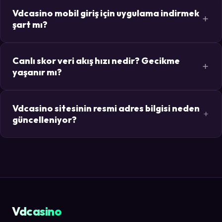
Vdcasino resmi veri platformuna her an engelsiz erişim
Vdcasino mobil giriş için uygulama indirmek
sağlamak amacıyla bu web sayfasında yer alan
Vdcasino
şart mı?
güncel giriş
ve anında giriş linklerini kullanabilirsiniz.
Sistemimiz anlık olarak en hızlı aktif proxy adresine
yönlendirme yapar.
Hayır,
Vdcasino mobil giriş
için herhangi bir dış kaynaklı
Canlı skor veri akış hızı nedir? Gecikme
uygulama (.apk veya .ipa dosyası) yüklemeniz gerekmez.
yaşanır mı?
Web sitemiz tüm modern mobil tarayıcılarla %100
uyumludur. Cihazınızın tarayıcısına güncel resmi adresi
yazarak mobil veri akışına doğrudan bağlanabilirsiniz.
Vdcasino, doğrudan stadyum ve spor sahalarındaki
Vdcasino sitesinin resmi adres bilgisi neden
alıcılardan (API sunucularından) veri alır. Gecikme oranımız
güncelleniyor?
ortalama 0.04 ila 0.1 saniye arasındadır. Bu hız, televizyon
veya uydu yayınlarından dahi daha hızlı bir şekilde maç
skorlarını öğrenmenizi sağlar.
Ülkemizdeki internet altyapı sağlayıcılarının uyguladığı genel
DNS ve erişim politikaları nedeniyle adresler zaman zaman
güncellenebilir.
Vdcasino yeni adresi
, kullanıcılara kesintisiz
canlı skor dağıtımı yapabilmek için teknik ekiplerimizce
anında aktif hale getirilir.
Vdcasino