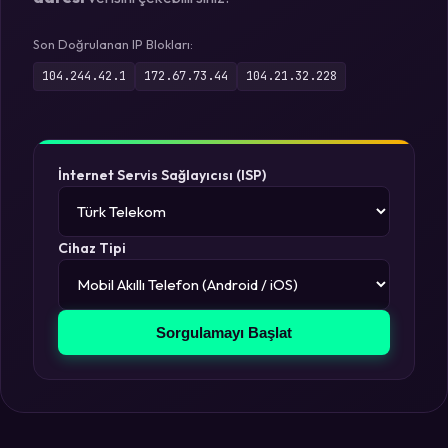
Son Doğrulanan IP Blokları:
104.244.42.1
172.67.73.44
104.21.32.228
İnternet Servis Sağlayıcısı (ISP)
Cihaz Tipi
Sorgulamayı Başlat