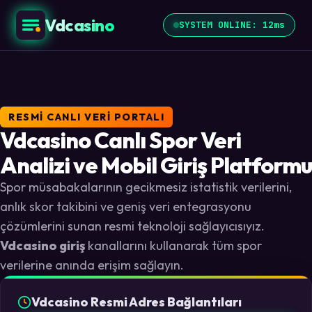
Vdcasino
SYSTEM ONLINE:
12
ms
RESMI CANLI VERI PORTALI
Vdcasino Canlı Spor Veri
Analizi ve Mobil Giriş Platformu
Spor müsabakalarının gecikmesiz istatistik verilerini,
anlık skor takibini ve geniş veri entegrasyonu
çözümlerini sunan resmi teknoloji sağlayıcısıyız.
Vdcasino giriş
kanallarını kullanarak tüm spor
verilerine anında erişim sağlayın.
Vdcasino Resmi Adres Bağlantıları