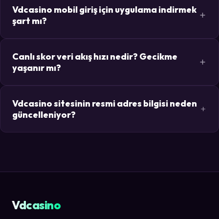
Vdcasino mobil giriş için uygulama indirmek
sağlamak amacıyla bu web sayfasında yer alan
Vdcasino
şart mı?
güncel giriş
ve anında giriş linklerini kullanabilirsiniz.
Sistemimiz anlık olarak en hızlı aktif proxy adresine
yönlendirme yapar.
Hayır,
Vdcasino mobil giriş
için herhangi bir dış kaynaklı
Canlı skor veri akış hızı nedir? Gecikme
uygulama (.apk veya .ipa dosyası) yüklemeniz gerekmez.
yaşanır mı?
Web sitemiz tüm modern mobil tarayıcılarla %100
uyumludur. Cihazınızın tarayıcısına güncel resmi adresi
yazarak mobil veri akışına doğrudan bağlanabilirsiniz.
Vdcasino, doğrudan stadyum ve spor sahalarındaki
Vdcasino sitesinin resmi adres bilgisi neden
alıcılardan (API sunucularından) veri alır. Gecikme oranımız
güncelleniyor?
ortalama 0.04 ila 0.1 saniye arasındadır. Bu hız, televizyon
veya uydu yayınlarından dahi daha hızlı bir şekilde maç
skorlarını öğrenmenizi sağlar.
Ülkemizdeki internet altyapı sağlayıcılarının uyguladığı genel
DNS ve erişim politikaları nedeniyle adresler zaman zaman
güncellenebilir.
Vdcasino yeni adresi
, kullanıcılara kesintisiz
canlı skor dağıtımı yapabilmek için teknik ekiplerimizce
anında aktif hale getirilir.
Vdcasino