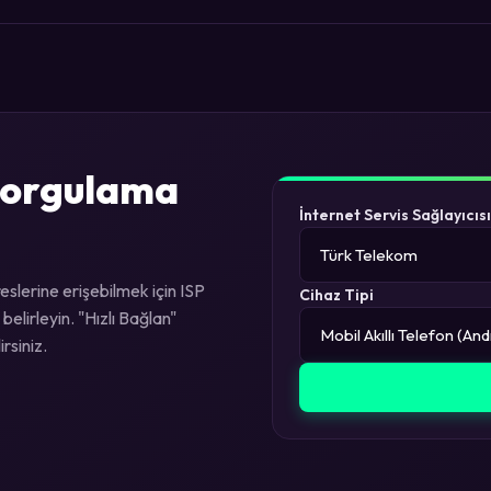
Sorgulama
İnternet Servis Sağlayıcısı
eslerine erişebilmek için ISP
Cihaz Tipi
lirleyin. "Hızlı Bağlan"
irsiniz.