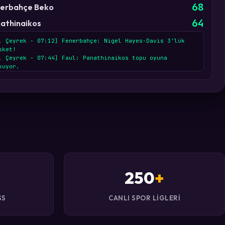
68
erbahçe Beko
64
athinaikos
. Çeyrek - 07:12] Fenerbahçe: Nigel Hayes-Davis 3'lük
sket!
. Çeyrek - 07:44] Faul: Panathinaikos topu oyuna
kuyor.
250
+
SS
CANLI SPOR LIGLERI