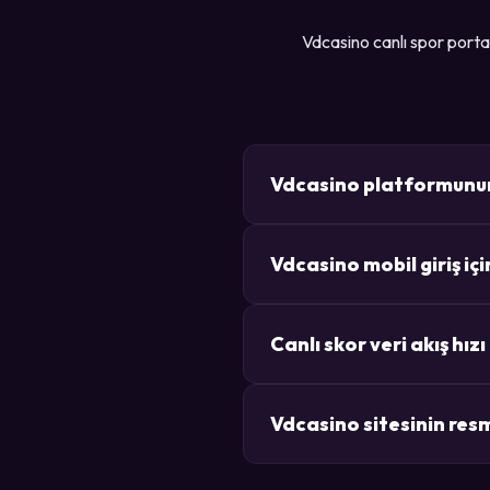
Vdcasino canlı spor portal
Vdcasino platformunun 
Vdcasino resmi veri platformu
Vdcasino mobil giriş iç
anında giriş linklerini kullanabi
Hayır,
Vdcasino mobil giriş
iç
Canlı skor veri akış hı
tüm modern mobil tarayıcılarla
bağlanabilirsiniz.
Vdcasino, doğrudan stadyum ve 
Vdcasino sitesinin resm
0.1 saniye arasındadır. Bu hız, 
Ülkemizdeki internet altyapı s