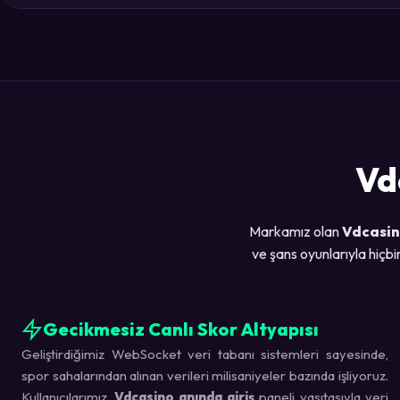
Vd
Markamız olan
Vdcasin
ve şans oyunlarıyla hiçbir
Gecikmesiz Canlı Skor Altyapısı
Geliştirdiğimiz WebSocket veri tabanı sistemleri sayesinde,
spor sahalarından alınan verileri milisaniyeler bazında işliyoruz.
Kullanıcılarımız,
Vdcasino anında giriş
paneli vasıtasıyla veri