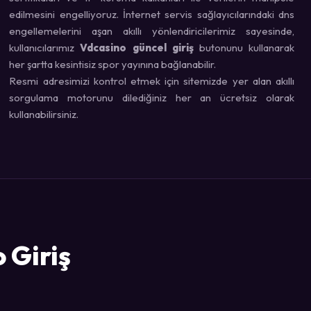
edilmesini engelliyoruz. İnternet servis sağlayıcılarındaki dns
engellemelerini aşan akıllı yönlendiricilerimiz sayesinde,
kullanıcılarımız
Vdcasino güncel giriş
butonunu kullanarak
her şartta kesintisiz spor yayınına bağlanabilir.
Resmi adresimizi kontrol etmek için sitemizde yer alan akıllı
sorgulama motorunu dilediğiniz her an ücretsiz olarak
kullanabilirsiniz.
 Giriş